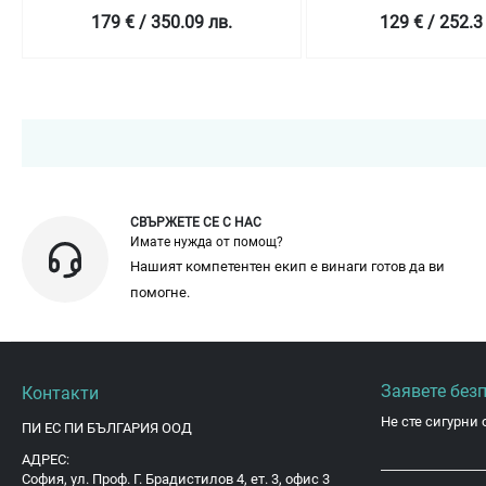
179 € / 350.09 лв.
129 € / 252.3
СВЪРЖЕТЕ СЕ С НАС
Имате нужда от помощ?
Нашият компетентен екип е винаги готов да ви
помогне.
Заявете без
Контакти
Не сте сигурни 
ПИ ЕС ПИ БЪЛГАРИЯ ООД
АДРЕС:
София, ул. Проф. Г. Брадистилов 4, ет. 3, офис 3