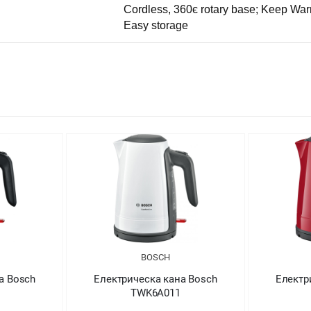
Cordless, 360є rotary base; Keep Warm
Easy storage
BOSCH
а Bosch
Електрическа кана Bosch
Електр
TWK6A011