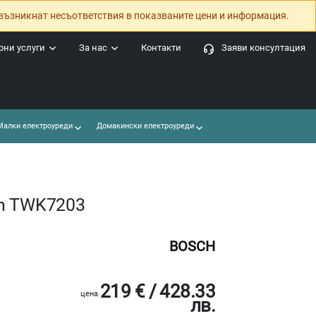
възникнат несъответствия в показваните цени и информация.
ни услуги
За нас
Контакти
Заяви консултация
алки електроуреди
Домакински електроуреди
ch TWK7203
BOSCH
219 € / 428.33
цена
лв.