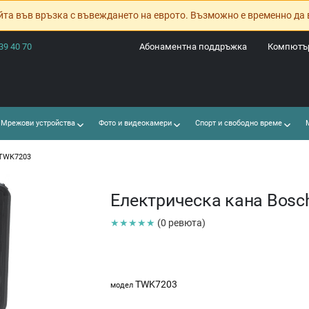
йта във връзка с въвеждането на еврото. Възможно е временно да 
39 40 70
Абонаментна поддръжка
Компютър
Мрежови устройства
Фото и видеокамери
Спорт и свободно време
М
 TWK7203
Електрическа кана Bos
★★★★★
(0 ревюта)
TWK7203
модел