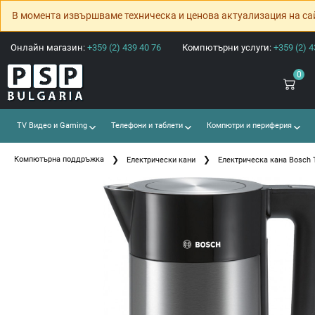
В момента извършваме техническа и ценова актуализация на са
Онлайн магазин:
+359 (2) 439 40 76
Компютърни услуги:
+359 (2) 4
0
TV Видео и Gaming
Телефони и таблети
Компютри и периферия
Компютърна поддръжка
Електрически кани
Електрическа кана Bosch