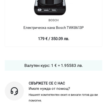
BOSCH
B
ка кана Bosch TWK8613P
Електрическа ка
 € / 350.09 лв.
129 € /
Валутен курс: 1 € = 1.95583 лв.
СВЪРЖЕТЕ СЕ С НАС
Имате нужда от помощ?
Нашият компетентен екип е винаги готов да ви
помогне.