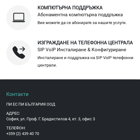
КОМПЮТЪРНА ПОДДРЪЖКА
Абонаментна компютърна поддръжка
Вие можете да се абонирате за нашите услуги.
ИЗГРАЖДАНЕ НА ТЕЛЕФОННА ЦЕНТРАЛА
SIP VoIP Инсталиране & Конфигуриране
Инсталиране и поддръжка на SIP VoIP телефонни
централи.
Контакти
ПИ ЕС ПИ БЪЛГАРИЯ ООД
АДРЕС:
София, ул. Проф. Г. Брадистилов 4, ет. 3, офис 3
ТЕЛЕФОН:
+359 (2) 439 40 70