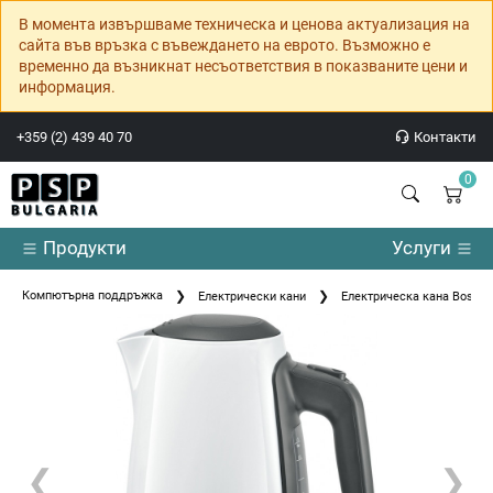
В момента извършваме техническа и ценова актуализация на
сайта във връзка с въвеждането на еврото. Възможно е
временно да възникнат несъответствия в показваните цени и
информация.
+359 (2) 439 40 70
Контакти
0
Продукти
Услуги
Компютърна поддръжка
Електрически кани
Електрическа кана Bosch
❮
❯