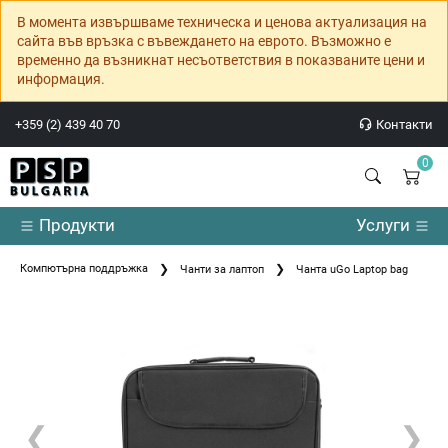
В момента извършваме техническа и ценова актуализация на
сайта във връзка с въвеждането на еврото. Възможно е
временно да възникнат несъответствия в показваните цени и
информация.
+359 (2) 439 40 70
Контакти
0
Продукти
Услуги
Компютърна поддръжка
Чанти за лаптоп
Чанта uGo Laptop bag
❮
❯