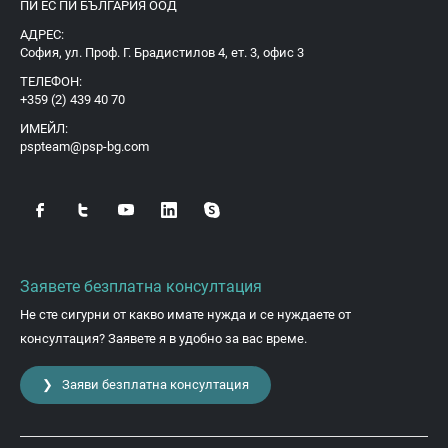
ПИ ЕС ПИ БЪЛГАРИЯ ООД
АДРЕС:
София, ул. Проф. Г. Брадистилов 4, ет. 3, офис 3
ТЕЛЕФОН:
+359 (2) 439 40 70
ИМЕЙЛ:
pspteam@psp-bg.com
Заявете безплатна консултация
Не сте сигурни от какво имате нужда и се нуждаете от
консултация? Заявете я в удобно за вас време.
❯ Заяви безплатна консултация