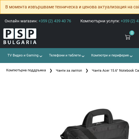
В момента извършваме техническа и ценова актуализация на са
Онлайн магазин:
+359 (2) 439 40 76
Компютърни услуги:
+359 (2) 4
0
TV Видео и Gaming
Телефони и таблети
Компютри и периферия
Компютърна поддръжка
Чанти за лаптоп
Чанта Acer 15.6" Notebook Ca