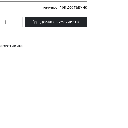
при доставчик
наличност
Добави в количката
теристиките