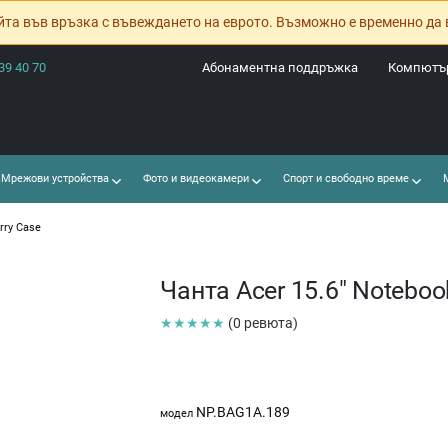
йта във връзка с въвеждането на еврото. Възможно е временно да 
39 40 70
Абонаментна поддръжка
Компютър
Мрежови устройства
Фото и видеокамери
Спорт и свободно време
М
rry Case
Чанта Acer 15.6" Noteboo
★★★★★
(0 ревюта)
NP.BAG1A.189
модел