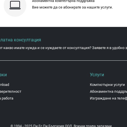
Абонаментна компютърна поддръжка
Вие можете да се абонирате за нашите услуги.
платна консултация
от какво имате нужда и се нуждаете от консултация? Заявете я в удобно з
зки
Услуги
nload
Компютърни услуги
верителност
Абонаментна поддр
 работа
Изграждане на теле
© 1994 - 2025 Пи Ес Пи България ООД. Всички права запазени.