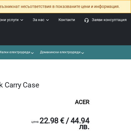
възникнат несъответствия в показваните цени и информация.
ни услуги
За нас
Контакти
Заяви консултация
алки електроуреди
Домакински електроуреди
k Carry Case
ACER
22.98 € / 44.94
цена
лв.