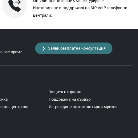
SIP VoIP Инсталиране & Конфигуриране
Инсталиране и поддръжка на SIP VoIP телефонни
централи.
❯ Заяви безплатна консултация
а вас време.
Защита на данни
ъжка
Поддръжка на сървър
фонна централа
Изграждане на компютърни мрежи