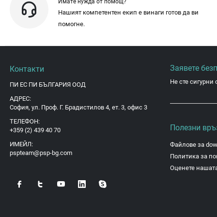
Имате нужда от помощ?
Нашият компетентен екип е винаги готов да ви
помогне.
Заявете без
Контакти
Не сте сигурни 
ПИ ЕС ПИ БЪЛГАРИЯ ООД
АДРЕС:
София, ул. Проф. Г. Брадистилов 4, ет. 3, офис 3
ТЕЛЕФОН:
Полезни връ
+359 (2) 439 40 70
ИМЕЙЛ:
Файлове за dow
pspteam@psp-bg.com
Политика за по
Оценете нашата