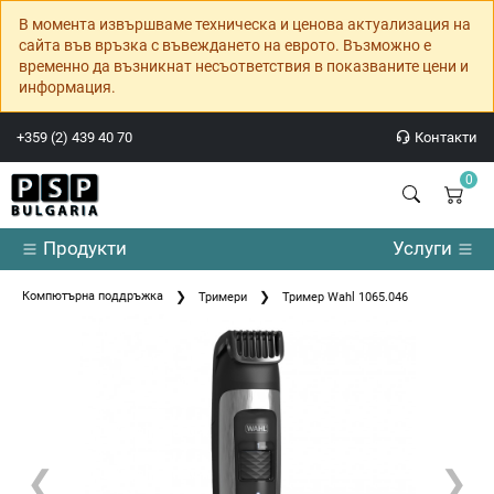
В момента извършваме техническа и ценова актуализация на
сайта във връзка с въвеждането на еврото. Възможно е
временно да възникнат несъответствия в показваните цени и
информация.
+359 (2) 439 40 70
Контакти
0
Продукти
Услуги
Компютърна поддръжка
Тримери
Тример Wahl 1065.046
❮
❯