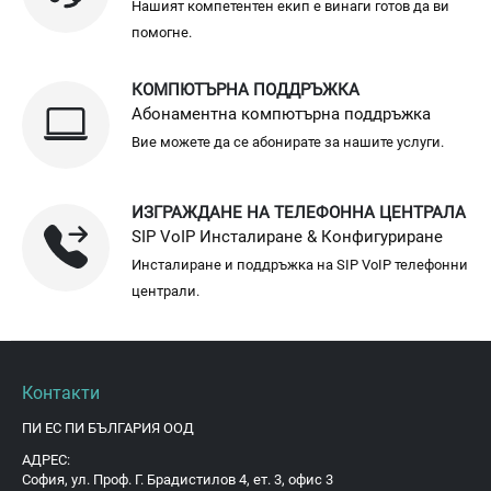
Нашият компетентен екип е винаги готов да ви
помогне.
КОМПЮТЪРНА ПОДДРЪЖКА
Абонаментна компютърна поддръжка
Вие можете да се абонирате за нашите услуги.
ИЗГРАЖДАНЕ НА ТЕЛЕФОННА ЦЕНТРАЛА
SIP VoIP Инсталиране & Конфигуриране
Инсталиране и поддръжка на SIP VoIP телефонни
централи.
Контакти
ПИ ЕС ПИ БЪЛГАРИЯ ООД
АДРЕС:
София, ул. Проф. Г. Брадистилов 4, ет. 3, офис 3