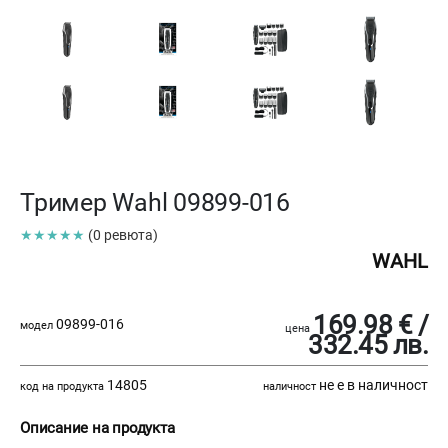
Тример Wahl 09899-016
★★★★★
(0 ревюта)
WAHL
169.98 € /
09899-016
модел
цена
332.45 лв.
14805
не е в наличност
код на продукта
наличност
Описание на продукта