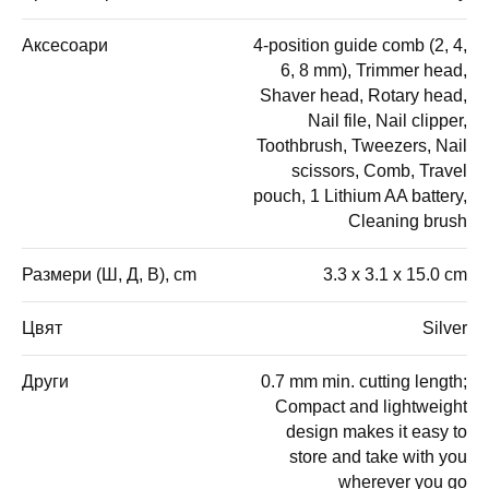
Аксесоари
4-position guide comb (2, 4,
6, 8 mm), Trimmer head,
Shaver head, Rotary head,
Nail file, Nail clipper,
Toothbrush, Tweezers, Nail
scissors, Comb, Travel
pouch, 1 Lithium AA battery,
Cleaning brush
Размери (Ш, Д, В), cm
3.3 x 3.1 x 15.0 cm
Цвят
Silver
Други
0.7 mm min. cutting length;
Compact and lightweight
design makes it easy to
store and take with you
wherever you go