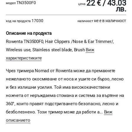
22 € / 43.03
TN3500F0
модел
цена
лв.
17030
не е в наличност
код на продукта
наличност
Описание на продукта
Rowenta TN3500F0, Hair Clippers /Nose & Ear Trimmer/,
Wireless use, Stainless steel blade, Brush
Виж
характеристиките
Чрез тримера Nomad от Rowenta може да премахнете
нежеланото окосмяване от носа и ушите си бързо, лесно
и без излишни усилия. Той има висококачествени
ножчета от неръждаема стомана и система за въртене на
360°, които правят подстригването безопасно, лесно и
безболезнено. Този тример може да работи а...
Виж
описанието