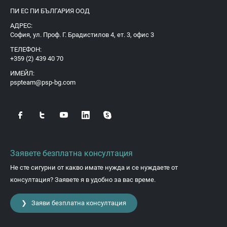
ПИ ЕС ПИ БЪЛГАРИЯ ООД
АДРЕС:
София, ул. Проф. Г. Брадистилов 4, ет. 3, офис 3
ТЕЛЕФОН:
+359 (2) 439 40 70
ИМЕЙЛ:
pspteam@psp-bg.com
Заявете безплатна консултация
Не сте сигурни от какво имате нужда и се нуждаете от
консултация? Заявете я в удобно за вас време.
❯ Заяви безплатна консултация