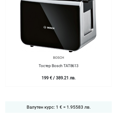
H
BOSCH
h TAT8613
Тостер Bosch TAT
9.21 лв.
229 € / 447.89 
Валутен курс: 1 € = 1.95583 лв.