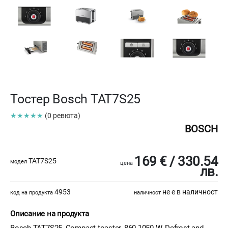
Тостер Bosch TAT7S25
★★★★★
(0 ревюта)
BOSCH
169 € / 330.54
TAT7S25
модел
цена
лв.
4953
не е в наличност
код на продукта
наличност
Описание на продукта
Bosch TAT7S25, Compact toaster, 860-1050 W, Defrost and