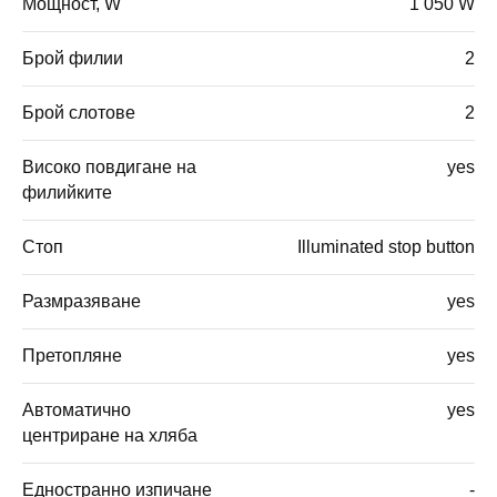
Мощност, W
1 050 W
Брой филии
2
Брой слотове
2
Високо повдигане на
yes
филийките
Стоп
Illuminated stop button
Размразяване
yes
Претопляне
yes
Автоматично
yes
центриране на хляба
Едностранно изпичане
-