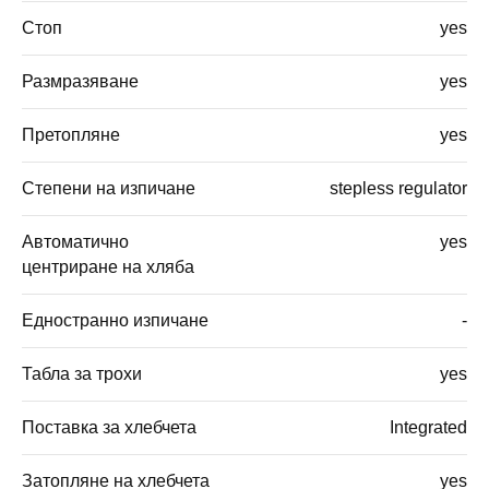
Стоп
yes
Размразяване
yes
Претопляне
yes
Степени на изпичане
stepless regulator
Автоматично
yes
центриране на хляба
Едностранно изпичане
-
Табла за трохи
yes
Поставка за хлебчета
Integrated
Затопляне на хлебчета
yes