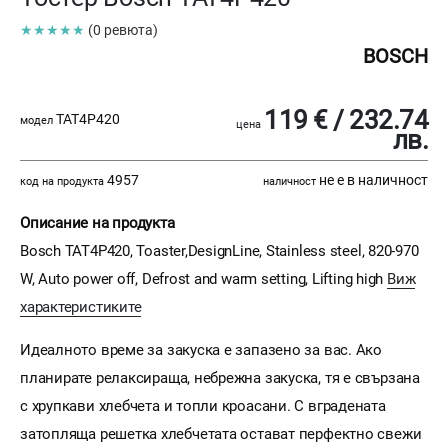
★★★★★
(0 ревюта)
BOSCH
119 € / 232.74
TAT4P420
модел
цена
лв.
4957
не е в наличност
код на продукта
наличност
Описание на продукта
Bosch TAT4P420, Toaster,DesignLine, Stainless steel, 820-970
W, Auto power off, Defrost and warm setting, Lifting high
Виж
характеристиките
Идеалното време за закуска е запазено за вас. Ако
планирате релаксираща, небрежна закуска, тя е свързана
с хрупкави хлебчета и топли кроасани. С вградената
затопляща решетка хлебчетата остават перфектно свежи