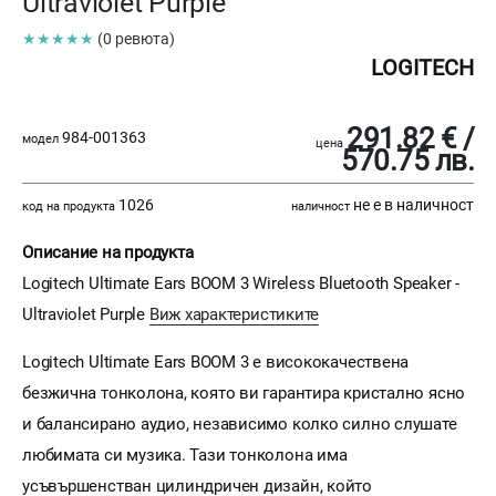
Ultraviolet Purple
★★★★★
(0 ревюта)
LOGITECH
291.82 € /
984-001363
модел
цена
570.75 лв.
1026
не е в наличност
код на продукта
наличност
Описание на продукта
Logitech Ultimate Ears BOOM 3 Wireless Bluetooth Speaker -
Ultraviolet Purple
Виж характеристиките
Logitech Ultimate Ears BOOM 3 е висококачествена
безжична тонколона, която ви гарантира кристално ясно
и балансирано аудио, независимо колко силно слушате
любимата си музика. Тази тонколона има
усъвършенстван цилиндричен дизайн, който