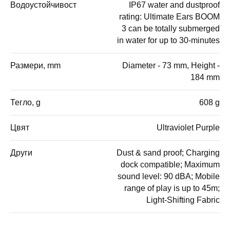
Водоустойчивост
IP67 water and dustproof
rating: Ultimate Ears BOOM
3 can be totally submerged
in water for up to 30-minutes
Размери, mm
Diameter - 73 mm, Height -
184 mm
Тегло, g
608 g
Цвят
Ultraviolet Purple
Други
Dust & sand proof; Charging
dock compatible; Maximum
sound level: 90 dBA; Mobile
range of play is up to 45m;
Light-Shifting Fabric