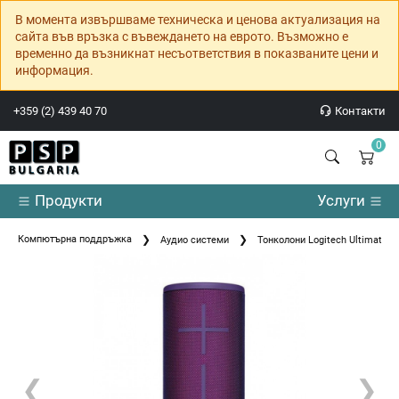
В момента извършваме техническа и ценова актуализация на
сайта във връзка с въвеждането на еврото. Възможно е
временно да възникнат несъответствия в показваните цени и
информация.
+359 (2) 439 40 70
Контакти
0
Продукти
Услуги
Компютърна поддръжка
Аудио системи
Тонколони Logitech Ultimate Ea
❮
❯