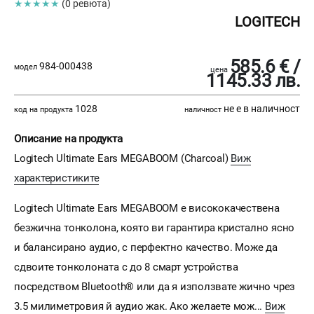
★★★★★
(0 ревюта)
LOGITECH
585.6 € /
984-000438
модел
цена
1145.33 лв.
1028
не е в наличност
код на продукта
наличност
Описание на продукта
Logitech Ultimate Ears MEGABOOM (Charcoal)
Виж
характеристиките
Logitech Ultimate Ears MEGABOOM е висококачествена
безжична тонколона, която ви гарантира кристално ясно
и балансирано аудио, с перфектно качество. Може да
сдвоите тонколоната с до 8 смарт устройства
посредством Bluetooth® или да я използвате жично чрез
3.5 милиметровия й аудио жак. Ако желаете мож...
Виж