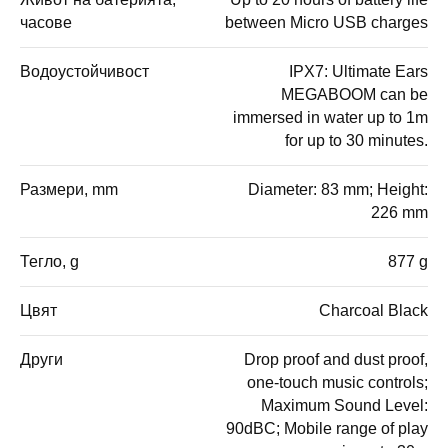
часове
between Micro USB charges
Водоустойчивост
IPX7: Ultimate Ears
MEGABOOM can be
immersed in water up to 1m
for up to 30 minutes.
Размери, mm
Diameter: 83 mm; Height:
226 mm
Тегло, g
877 g
Цвят
Charcoal Black
Други
Drop proof and dust proof,
one-touch music controls;
Maximum Sound Level:
90dBC; Mobile range of play