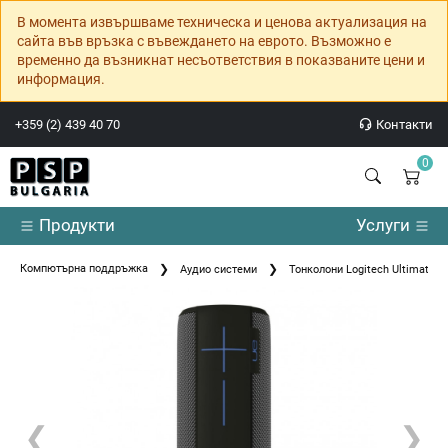
В момента извършваме техническа и ценова актуализация на
сайта във връзка с въвеждането на еврото. Възможно е
временно да възникнат несъответствия в показваните цени и
информация.
+359 (2) 439 40 70
Контакти
0
Продукти
Услуги
Компютърна поддръжка
Аудио системи
Тонколони Logitech Ultimate 
❮
❯