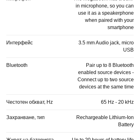
in microphone, so you can
use it as a speakerphone
when paired with your
smartphone
Интерфейс
3.5 mm Audio jack, micro
USB
Bluetooth
Pair up to 8 Bluetooth
enabled source devices -
Connect up to two source
devices at the same time
Честотен обхват, Hz
65 Hz - 20 kHz
Захранване, тип
Rechargeable Lithium-Ion
Battery
Живот на батерията,
Up to 20 hours of battery life