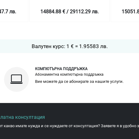
24 x 2.5"
ls/Bezel/Dual
HotPlug/2x1.2TB/Rails/Bezel/Dual
3.5"/2x
2.29 лв.
15051.85 € / 29438.86 лв.
15118.6
ndant
16Gb FC/Redundant 580W/3Y
10Gb
nsite
Basic Onsite
580W
Валутен курс: 1 € = 1.95583 лв.
КОМПЮТЪРНА ПОДДРЪЖКА
Абонаментна компютърна поддръжка
Вие можете да се абонирате за нашите услуги.
платна консултация
от какво имате нужда и се нуждаете от консултация? Заявете я в удобно з