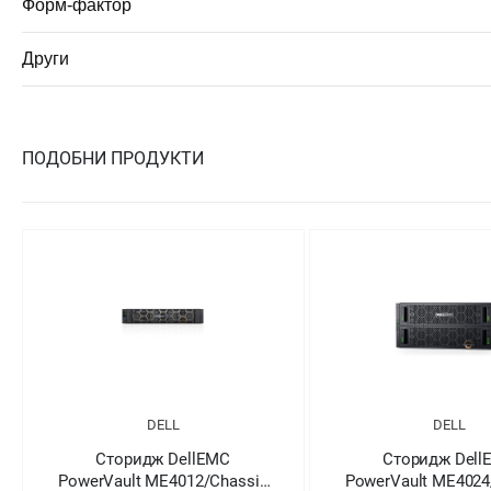
Форм-фактор
Други
ПОДОБНИ ПРОДУКТИ
DELL
DELL
Сторидж DellEMC
Сторидж Dell
PowerVault ME4024/Chassis
PowerVault ME4024