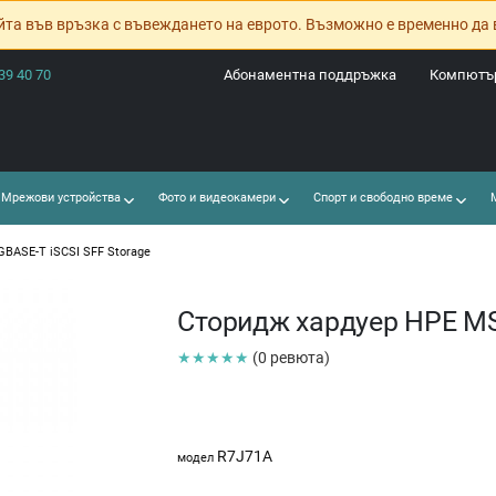
йта във връзка с въвеждането на еврото. Възможно е временно да 
39 40 70
Абонаментна поддръжка
Компютър
Мрежови устройства
Фото и видеокамери
Спорт и свободно време
М
BASE-T iSCSI SFF Storage
Сторидж хардуер HPE MS
★★★★★
(0 ревюта)
R7J71A
модел