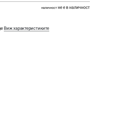
не е в наличност
наличност
ge
Виж характеристиките