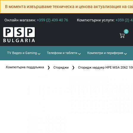
В момента извършваме техническа и ценова актуализация на са
Онлайн магазин:
+359 (2) 439 40 76
Компютърни услуги:
+359 (2) 4
0
TV Видео и Gaming
Телефони и таблети
Компютри и периферия
Компютърна поддръжка
Сториджи
Сторидж хардуер HPE MSA 2062 10G