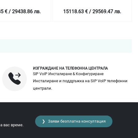
12 x
ME4024/6x1.92TB SSD SAS
4TB/Rails/Bezel/Dual
Read Intensive 12Gbps 512
3 € / 29569.47 лв.
23055.75 € / 45093.13 лв.
 iSCSI/Redundant
2.5in Hot-plug AG Drive +
/3Y Basic Onsite
18xHard Drive Filler 2.5in
ИЗГРАЖДАНЕ НА ТЕЛЕФОННА ЦЕНТРАЛА
SIP VoIP Инсталиране & Конфигуриране
Инсталиране и поддръжка на SIP VoIP телефонни
централи.
❯ Заяви безплатна консултация
а вас време.