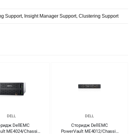
g Support, Insight Manager Support, Clustering Support
DELL
DELL
оридж DellEMC
Сторидж DellEMC
ult ME4012/Chassis
PowerVault