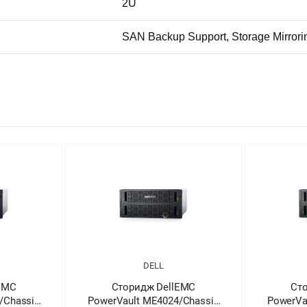
2U
SAN Backup Support, Storage Mirrorin
DELL
EMC
Сторидж DellEMC
Ст
/Chassis
PowerVault ME4024/Chassis
PowerVa