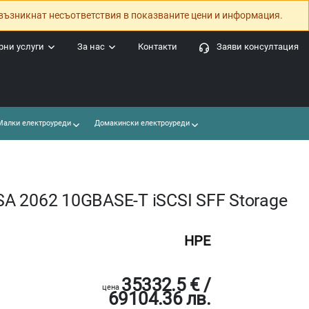
възникнат несъответствия в показваните цени и информация.
ни услуги
За нас
Контакти
Заяви консултация
алки електроуреди
Домакински електроуреди
A 2062 10GBASE-T iSCSI SFF Storage
HPE
35332.5 € /
цена
69104.36 лв.