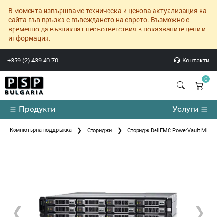
В момента извършваме техническа и ценова актуализация на
сайта във връзка с въвеждането на еврото. Възможно е
временно да възникнат несъответствия в показваните цени и
информация.
+359 (2) 439 40 70
Контакти
0
Продукти
Услуги
Компютърна поддръжка
Сториджи
Сторидж DellEMC PowerVault MD1420
❮
❯