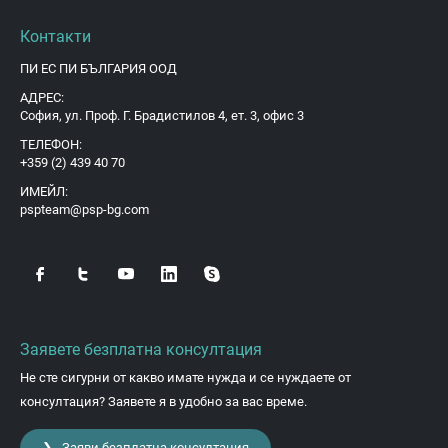
Контакти
ПИ ЕС ПИ БЪЛГАРИЯ ООД
АДРЕС:
София, ул. Проф. Г. Брадистилов 4, ет. 3, офис 3
ТЕЛЕФОН:
+359 (2) 439 40 70
ИМЕЙЛ:
pspteam@psp-bg.com
Заявете безплатна консултация
Не сте сигурни от какво имате нужда и се нуждаете от
консултация? Заявете я в удобно за вас време.
❯ Заяви безплатна консултация