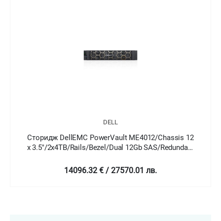
DELL
DellEMC PowerVault ME4012/Chassis 12
Сторидж DellE
4TB/Rails/Bezel/Dual 12Gb SAS/Redundant
x 2.5" HotPl
580W/3Y Basic Onsite
SAS/Redu
14096.32 € / 27570.01 лв.
143