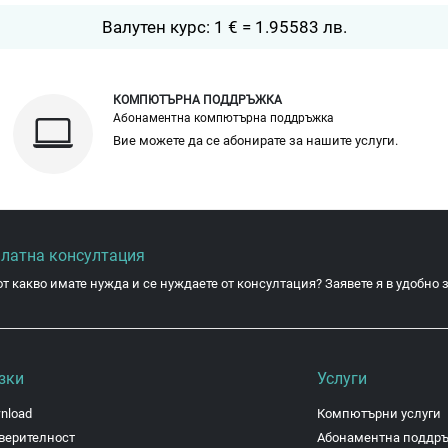
Валутен курс: 1 € = 1.95583 лв.
КОМПЮТЪРНА ПОДДРЪЖКА
Абонаментна компютърна поддръжка
Вие можете да се абонирате за нашите услуги.
платна консултация
от какво имате нужда и се нуждаете от консултация? Заявете я в удобно з
зки
Услуги
nload
Компютърни услуги
верителност
Абонаментна поддр