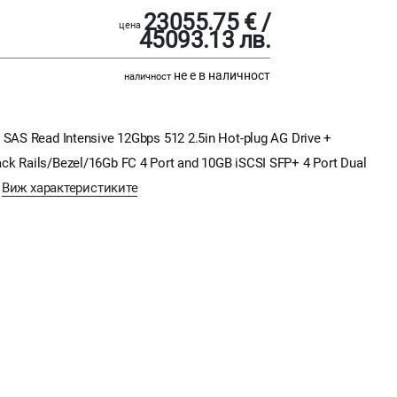
23055.75 € /
цена
45093.13 лв.
не е в наличност
наличност
AS Read Intensive 12Gbps 512 2.5in Hot-plug AG Drive +
 Rack Rails/Bezel/16Gb FC 4 Port and 10GB iSCSI SFP+ 4 Port Dual
e
Виж характеристиките