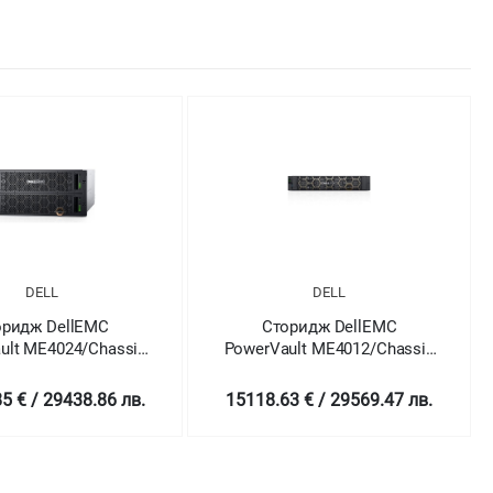
DELL
DELL
оридж DellEMC
Сторидж DellEMC
ult ME4024/Chassis
PowerVault ME4012/Chassis
24 x 2.5"
12 x
2x1.2TB/Rails/Bezel/Dual
3.5"/2x4TB/Rails/Bezel/Dual
5 € / 29438.86 лв.
15118.63 € / 29569.47 лв.
/Redundant 580W/3Y
10Gb iSCSI/Redundant
Basic Onsite
580W/3Y Basic Onsite