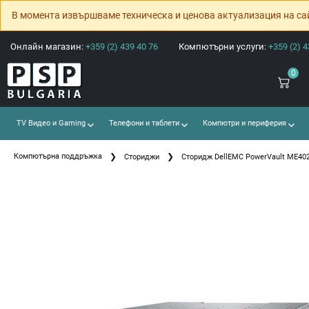
В момента извършваме техническа и ценова актуализация на са
Онлайн магазин:
+359 (2) 439 40 76
Компютърни услуги:
+359 (2) 4
0
TV Видео и Gaming
Телефони и таблети
Компютри и периферия
Компютърна поддръжка
Сториджи
Сторидж DellEMC PowerVault ME4024/