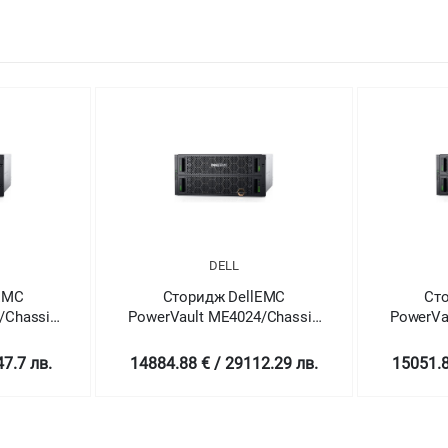
DELL
EMC
Сторидж DellEMC
Ст
/Chassis
PowerVault ME4024/Chassis
PowerVa
24 x 2.5"
ls/Bezel/Dual
HotPlug/2x1.2TB/Rails/Bezel/Dual
HotPlug/
7.7 лв.
14884.88 € / 29112.29 лв.
15051.8
ndant
10Gb iSCSI/Redundant
16Gb FC
nsite
580W/3Y Basic Onsite