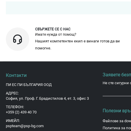
СВЪРЖЕТЕ СЕ С НАС
Имате нужда от помощ?
Нашият компетентен екип е винаги готов да ви
помогне.
Заявете без
Контакти
Не сте сигурни 
ПИ ЕС ПИ БЪЛГАРИЯ ООД
АДРЕС:
София, ул. Проф. Г. Брадистилов 4, ет. 3, офис 3
ТЕЛЕФОН:
Полезни връ
+359 (2) 439 40 70
ИМЕЙЛ:
Файлове за dow
pspteam@psp-bg.com
Политика за по