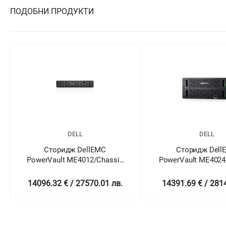
ПОДОБНИ ПРОДУКТИ
DELL
DELL
Сторидж DellEMC
Сторидж Dell
PowerVault ME4012/Chassis
PowerVault ME4024
12 x
24 x 2.5"
3.5"/2x4TB/Rails/Bezel/Dual
HotPlug/2x1.2TB/Rai
14096.32 € / 27570.01 лв.
14391.69 € / 2814
12Gb SAS/Redundant
12Gb SAS/Redu
580W/3Y Basic Onsite
580W/3Y Basic O