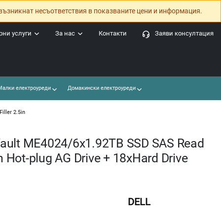
възникнат несъответствия в показваните цени и информация.
ни услуги
За нас
Контакти
Заяви консултация
алки електроуреди
Домакински електроуреди
ller 2.5in
ault ME4024/6x1.92TB SSD SAS Read
n Hot-plug AG Drive + 18xHard Drive
DELL