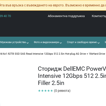
йта във връзка с въвеждането на еврото. Възможно е временно да 
39 40 70
Абонаментна поддръжка
Компютър
Мрежови устройства
Фото и видеокамери
Спорт и свободно време
М
6x1.92TB SSD SAS Read Intensive 12Gbps 512 2.5in Hot-plug AG Drive + 18xHard Drive Fi
Сторидж DellEMC PowerV
Intensive 12Gbps 512 2.5i
Filler 2.5in
★★★★★
(0 ревюта)