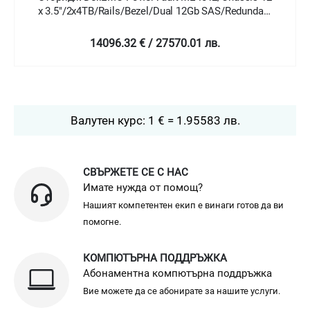
x 2.5" HotPlug/2x1.2TB/Rails/Bezel/Dual 12Gb
SAS/Redundant 580W/3Y Basic Onsite
14391.69 € / 28147.7 лв.
Валутен курс: 1 € = 1.95583 лв.
СВЪРЖЕТЕ СЕ С НАС
Имате нужда от помощ?
Нашият компетентен екип е винаги готов да ви
помогне.
КОМПЮТЪРНА ПОДДРЪЖКА
Абонаментна компютърна поддръжка
Вие можете да се абонирате за нашите услуги.