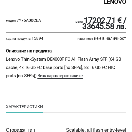
LENOVO
17202.71 € /
7Y76A00CEA
модел
цена
33645.58 лв.
15894
не е в наличност
код на продукта
наличност
Описание на продукта
Lenovo ThinkSystem DE4000F FC All Flash Array SFF (64 GB
cache, 4x 16 Gb FC base ports [no SFPs], 8x 16 Gb FC HIC
ports [no SFPs])
Виж характеристиките
ХАРАКТЕРИСТИКИ
Сторидж, тип
Scalable, all flash entry-level