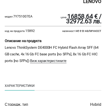
LENOVO
16858.64 € /
7Y751007EA
модел
цена
32972.63 лв.
15892
не е в наличност
код на продукта
наличност
Описание на продукта
Lenovo ThinkSystem DE4000H FC Hybrid Flash Array SFF (64
GB cache, 4x 16 Gb FC base ports [no SFPs], 8x 16 Gb FC HIC
ports [no SFPs])
Виж характеристиките
ХАРАКТЕРИСТИКИ
Сторидж, тип
Hybrid