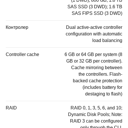
(1 DWD); 800 GB, 1.6 TB
SAS SSD (3 DWD); 1.6 TB
SAS FIPS SSD (3 DWD)
Контролер
Dual active-active controller
configuration with automatic
load balancing
Controller cache
6 GB or 64 GB per system (8
GB or 32 GB per controller).
Cache mirroring between
the controllers. Flash-
backed cache protection
(includes battery for
destaging to flash)
RAID
RAID 0, 1, 3, 5, 6, and 10;
Dynamic Disk Pools; Note:
RAID 3 can be configured
only through the CLI.