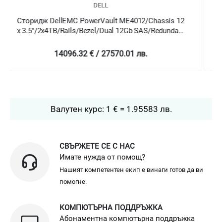
DELL
Сторидж DellEMC PowerVault ME4024/Chassis 24
x 2.5" HotPlug/2x1.2TB/Rails/Bezel/Dual 12Gb
SAS/Redundant 580W/3Y Basic Onsite
14391.69 € / 28147.7 лв.
Валутен курс: 1 € = 1.95583 лв.
СВЪРЖЕТЕ СЕ С НАС
Имате нужда от помощ?
Нашият компетентен екип е винаги готов да ви
помогне.
КОМПЮТЪРНА ПОДДРЪЖКА
Абонаментна компютърна поддръжка