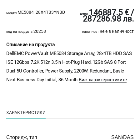
146887.5 € /
ME5084_28X4TB3YNBD
модел
цена
287286.98 лв.
20258
не е в наличност
код на продукта
наличност
Описание на продукта
DellEMC PowerVault ME5084 Storage Array, 28x4TB HDD SAS
ISE 12Gbps 7.2K 512n 3.5in Hot-Plug Hard, 12Gb SAS 8 Port
Dual 5U Controller, Power Supply, 2200W, Redundant, Basic
Next Business Day Initial, 36 Month
Виж характеристиките
ХАРАКТЕРИСТИКИ
Сторидж, тип
SAN/DAS