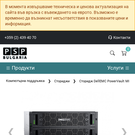
В момента извършваме техническа и ценова актуализация на
сайта във връзка с въвеждането на еврото. Възможно е
временно да възникнат несъответствия в показваните цени и
информация.
+359 (2) 439 40 70
Контакти
0
Продукти
Услуги
Компютърна поддръжка
Сториджи
Сторидж DellEMC PowerVault ME508
❮
❯