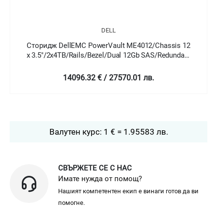
DELL
ssis 12
Сторидж DellEMC PowerVault ME4024/Chassis 
edundant
x 2.5" HotPlug/2x1.2TB/Rails/Bezel/Dual 12Gb
SAS/Redundant 580W/3Y Basic Onsite
14391.69 € / 28147.7 лв.
Валутен курс: 1 € = 1.95583 лв.
СВЪРЖЕТЕ СЕ С НАС
Имате нужда от помощ?
Нашият компетентен екип е винаги готов да ви
помогне.