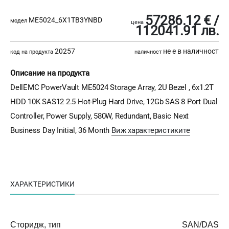
57286.12 € /
ME5024_6X1TB3YNBD
модел
цена
112041.91 лв.
20257
не е в наличност
код на продукта
наличност
Описание на продукта
DellEMC PowerVault ME5024 Storage Array, 2U Bezel , 6x1.2T
HDD 10K SAS12 2.5 Hot-Plug Hard Drive, 12Gb SAS 8 Port Dual
Controller, Power Supply, 580W, Redundant, Basic Next
Business Day Initial, 36 Month
Виж характеристиките
ХАРАКТЕРИСТИКИ
Сторидж, тип
SAN/DAS