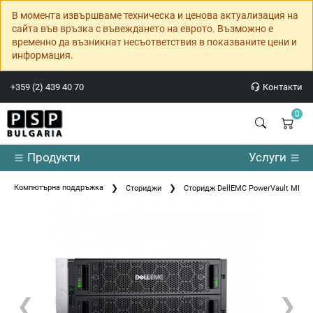
В момента извършваме техническа и ценова актуализация на
сайта във връзка с въвеждането на еврото. Възможно е
временно да възникнат несъответствия в показваните цени и
информация.
+359 (2) 439 40 70
Контакти
0
Продукти
Услуги
Компютърна поддръжка
Сториджи
Сторидж DellEMC PowerVault ME502
❮
❯