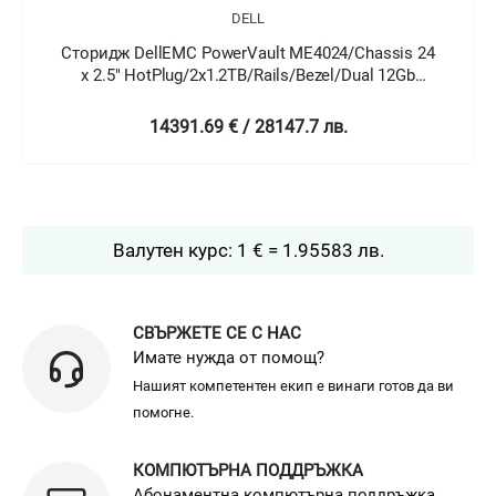
DELL
Сторидж DellEMC PowerVault ME4024/Chassis 24
x 2.5" HotPlug/2x1.2TB/Rails/Bezel/Dual 12Gb
SAS/Redundant 580W/3Y Basic Onsite
14391.69 € / 28147.7 лв.
Валутен курс: 1 € = 1.95583 лв.
СВЪРЖЕТЕ СЕ С НАС
Имате нужда от помощ?
Нашият компетентен екип е винаги готов да ви
помогне.
КОМПЮТЪРНА ПОДДРЪЖКА
Абонаментна компютърна поддръжка