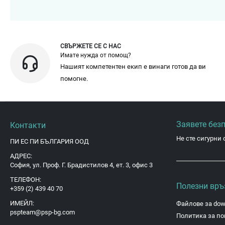
СВЪРЖЕТЕ СЕ С НАС
Имате нужда от помощ?
Нашият компетентен екип е винаги готов да ви
помогне.
Заявете без
Контакти
Не сте сигурни 
ПИ ЕС ПИ БЪЛГАРИЯ ООД
АДРЕС:
София, ул. Проф. Г. Брадистилов 4, ет. 3, офис 3
ТЕЛЕФОН:
Полезни връ
+359 (2) 439 40 70
ИМЕЙЛ:
Файлове за dow
pspteam@psp-bg.com
Политика за по