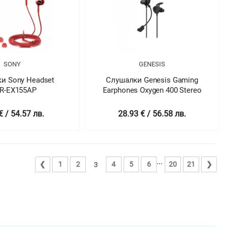
SONY
GENESIS
и Sony Headset
Слушалки Genesis Gaming
R-EX155AP
Earphones Oxygen 400 Stereo
€ / 54.57 лв.
28.93 € / 56.58 лв.
...
❮
1
2
4
5
6
20
21
❯
3