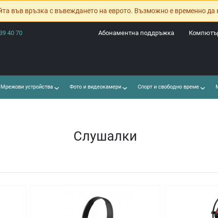
йта във връзка с въвеждането на еврото. Възможно е временно да 
39 40 70
Абонаментна поддръжка
Компютър
Мрежови устройства
Фото и видеокамери
Спорт и свободно време
М
Слушалки