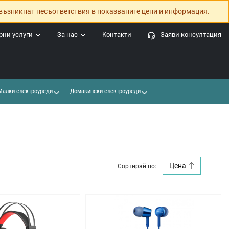
възникнат несъответствия в показваните цени и информация.
ни услуги
За нас
Контакти
Заяви консултация
алки електроуреди
Домакински електроуреди
Цена
Сортирай по: