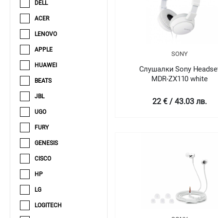
DELL
ACER
LENOVO
APPLE
SONY
HUAWEI
Слушалки Sony Headse
MDR-ZX110 white
BEATS
JBL
22 € / 43.03 лв.
UGO
FURY
GENESIS
CISCO
HP
LG
LOGITECH