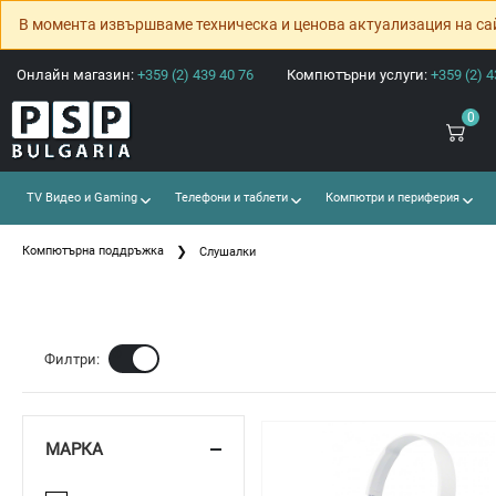
В момента извършваме техническа и ценова актуализация на са
Онлайн магазин:
+359 (2) 439 40 76
Компютърни услуги:
+359 (2) 4
0
TV Видео и Gaming
Телефони и таблети
Компютри и периферия
Компютърна поддръжка
Слушалки
Ф
Филтри:
МАРКА