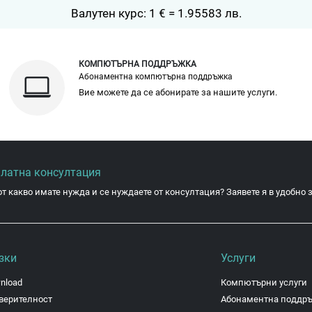
Валутен курс: 1 € = 1.95583 лв.
КОМПЮТЪРНА ПОДДРЪЖКА
Абонаментна компютърна поддръжка
Вие можете да се абонирате за нашите услуги.
платна консултация
от какво имате нужда и се нуждаете от консултация? Заявете я в удобно з
зки
Услуги
nload
Компютърни услуги
верителност
Абонаментна поддр