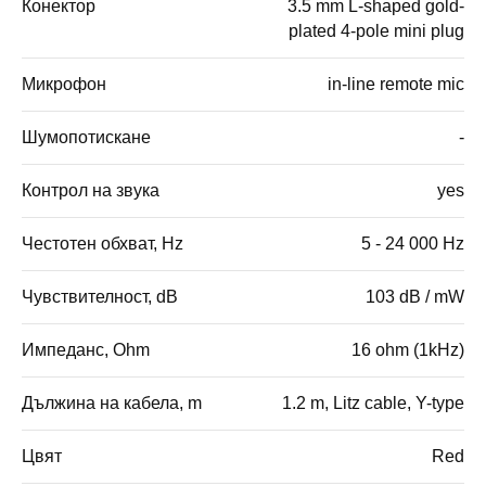
Конектор
3.5 mm L-shaped gold-
plated 4-pole mini plug
Микрофон
in-line remote mic
Шумопотискане
-
Контрол на звука
yes
Честотен обхват, Hz
5 - 24 000 Hz
Чувствителност, dB
103 dB / mW
Импеданс, Ohm
16 ohm (1kHz)
Дължина на кабела, m
1.2 m, Litz cable, Y-type
Цвят
Red