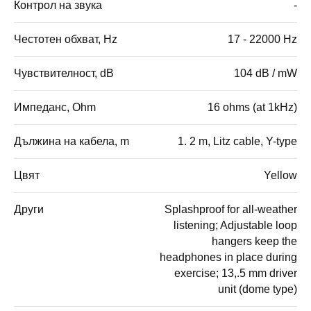
Контрол на звука
-
Честотен обхват, Hz
17 - 22000 Hz
Чувствителност, dB
104 dB / mW
Импеданс, Ohm
16 ohms (at 1kHz)
Дължина на кабела, m
1. 2 m, Litz cable, Y-type
Цвят
Yellow
Други
Splashproof for all-weather
listening; Adjustable loop
hangers keep the
headphones in place during
exercise; 13,.5 mm driver
unit (dome type)