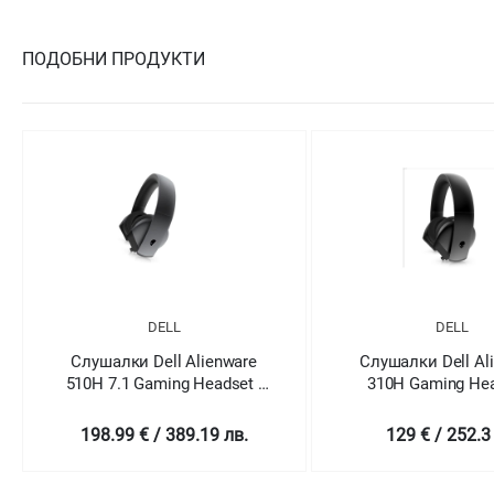
ПОДОБНИ ПРОДУКТИ
DELL
DELL
Слушалки Dell Alienware
Слушалки Dell Al
510H 7.1 Gaming Headset -
310H Gaming Hea
AW510H (Dark Side of the
AW310H
Moon)
198.99 € / 389.19 лв.
129 € / 252.3