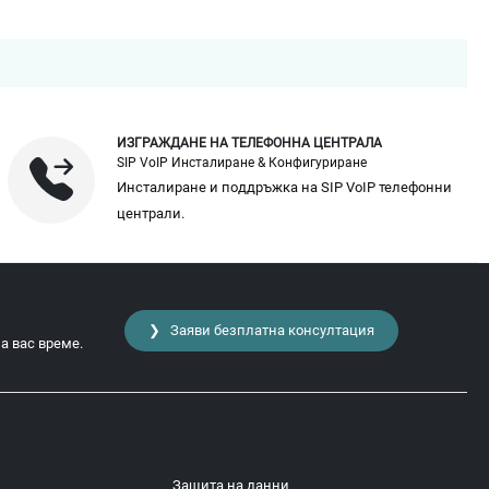
ИЗГРАЖДАНЕ НА ТЕЛЕФОННА ЦЕНТРАЛА
SIP VoIP Инсталиране & Конфигуриране
Инсталиране и поддръжка на SIP VoIP телефонни
централи.
❯ Заяви безплатна консултация
а вас време.
Защита на данни