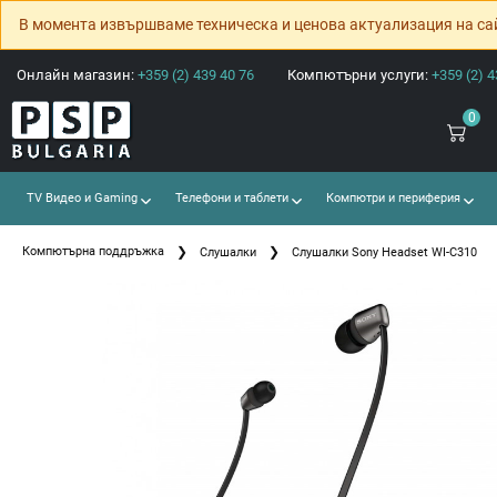
В момента извършваме техническа и ценова актуализация на са
Онлайн магазин:
+359 (2) 439 40 76
Компютърни услуги:
+359 (2) 4
0
TV Видео и Gaming
Телефони и таблети
Компютри и периферия
Компютърна поддръжка
Слушалки
Слушалки Sony Headset WI-C310