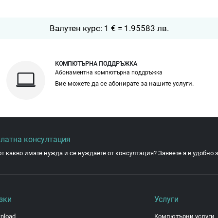
Валутен курс: 1 € = 1.95583 лв.
КОМПЮТЪРНА ПОДДРЪЖКА
Абонаментна компютърна поддръжка
Вие можете да се абонирате за нашите услуги.
платна консултация
от какво имате нужда и се нуждаете от консултация? Заявете я в удобно з
зки
Услуги
nload
Компютърни услуги