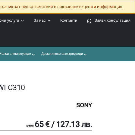
възникнат несъответствия в показваните цени и информация.
ни услуги
За нас
Контакти
Заяви консултация
алки електроуреди
Домакински електроуреди
WI-C310
SONY
65 € / 127.13 лв.
цена