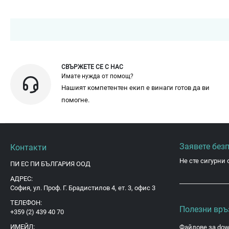
СВЪРЖЕТЕ СЕ С НАС
Имате нужда от помощ?
Нашият компетентен екип е винаги готов да ви
помогне.
Заявете без
Контакти
Не сте сигурни 
ПИ ЕС ПИ БЪЛГАРИЯ ООД
АДРЕС:
София, ул. Проф. Г. Брадистилов 4, ет. 3, офис 3
ТЕЛЕФОН:
Полезни връ
+359 (2) 439 40 70
ИМЕЙЛ:
Файлове за dow