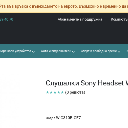
йта във връзка с въвеждането на еврото. Възможно е временно да 
39 40 70
Абонаментна поддръжка
Компютър
Мрежови устройства
Фото и видеокамери
Спорт и свободно време
М
Слушалки Sony Headset 
★★★★★
(0 ревюта)
WIC310B.CE7
модел