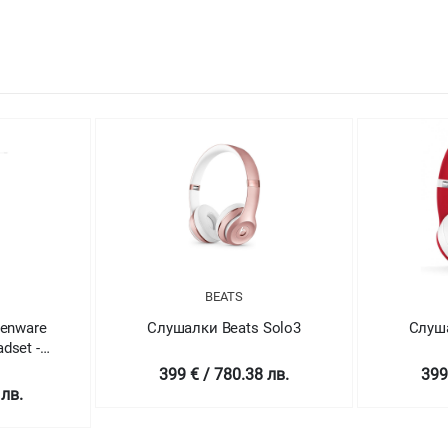
BEATS
ienware
Слушалки Beats Solo3
Слуша
dset -
399 € / 780.38 лв.
399
 лв.