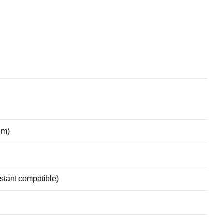
 m)
istant compatible)