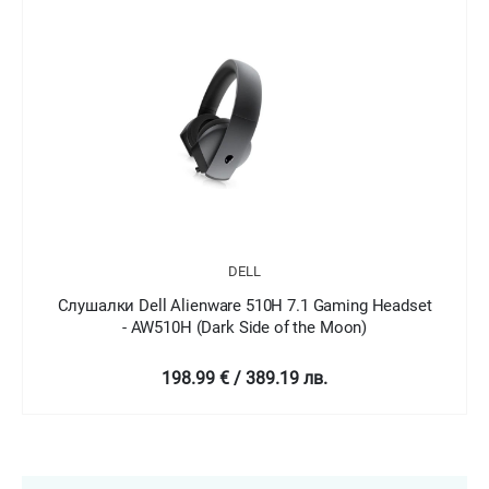
L
DELL
10H 7.1 Gaming Headset
Слушалки Dell Alienware 310H 
de of the Moon)
AW310H
89.19 лв.
129 € / 252.3 л