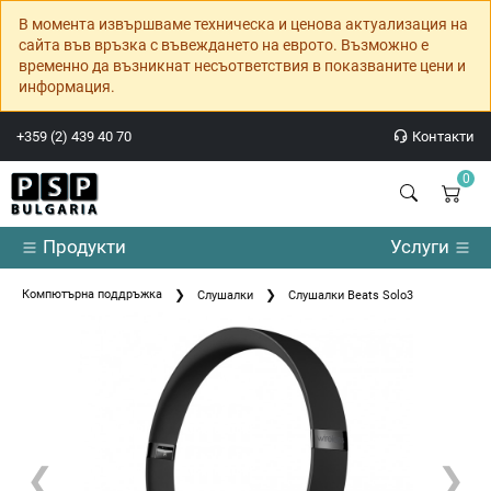
В момента извършваме техническа и ценова актуализация на
сайта във връзка с въвеждането на еврото. Възможно е
временно да възникнат несъответствия в показваните цени и
информация.
+359 (2) 439 40 70
Контакти
0
Продукти
Услуги
Компютърна поддръжка
Слушалки
Слушалки Beats Solo3
❮
❯