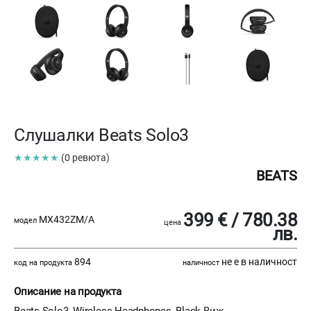
Слушалки Beats Solo3
★★★★★
(0 ревюта)
BEATS
399 € / 780.38
MX432ZM/A
модел
цена
лв.
894
не е в наличност
код на продукта
наличност
Описание на продукта
Beats Solo3, Wireless Headphones, Black
Виж