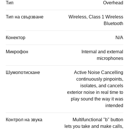
Тип
Overhead
Тип на свързване
Wireless, Class 1 Wireless
Bluetooth
Конектор
N/A
Микрофон
Internal and external
microphones
Шумопотискане
Active Noise Cancelling
continuously pinpoints,
isolates, and cancels
exterior noise in real time to
play sound the way it was
intended
Контрол на звука
Multifunctional "b" button
lets you take and make calls,