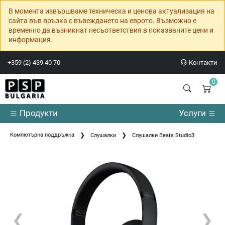
В момента извършваме техническа и ценова актуализация на
сайта във връзка с въвеждането на еврото. Възможно е
временно да възникнат несъответствия в показваните цени и
информация.
+359 (2) 439 40 70
Контакти
0
Продукти
Услуги
Компютърна поддръжка
Слушалки
Слушалки Beats Studio3
❮
❯