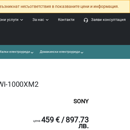
възникнат несъответствия в показваните цени и информация.
ни услуги
За нас
Контакти
Заяви консултация
алки електроуреди
Домакински електроуреди
 WI-1000XM2
SONY
459 € / 897.73
цена
лв.