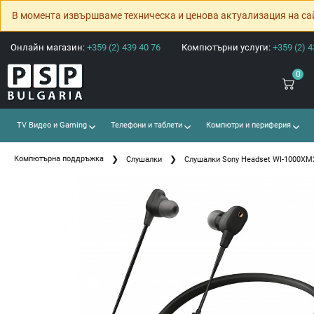
В момента извършваме техническа и ценова актуализация на са
Онлайн магазин:
+359 (2) 439 40 76
Компютърни услуги:
+359 (2) 4
0
TV Видео и Gaming
Телефони и таблети
Компютри и периферия
Компютърна поддръжка
Слушалки
Слушалки Sony Headset WI-1000XM