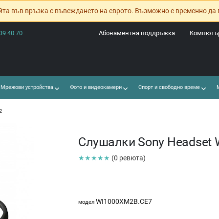
йта във връзка с въвеждането на еврото. Възможно е временно да 
39 40 70
Абонаментна поддръжка
Компютър
Мрежови устройства
Фото и видеокамери
Спорт и свободно време
М
2
Слушалки Sony Headset
★★★★★
(0 ревюта)
WI1000XM2B.CE7
модел