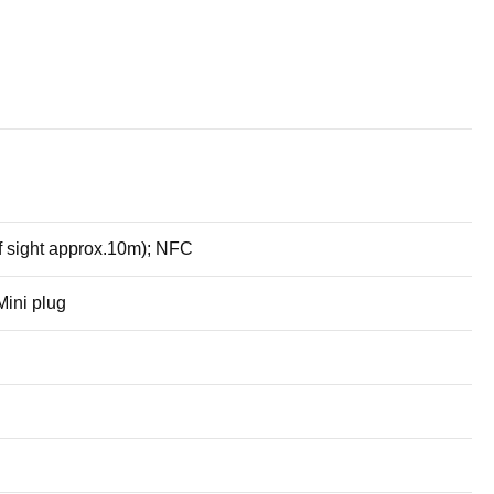
of sight approx.10m); NFC
ini plug