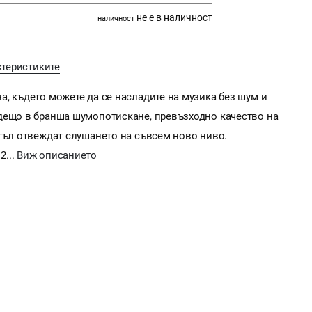
не е в наличност
наличност
ктеристиките
, където можете да се насладите на музика без шум и
дещо в бранша шумопотискане, превъзходно качество на
ъгъл отвеждат слушането на съвсем ново ниво.
2...
Виж описанието