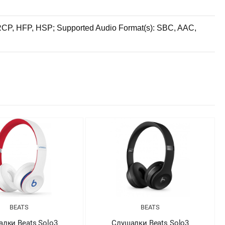
AVRCP, HFP, HSP; Supported Audio Format(s): SBC, AAC,
BEATS
BEATS
лки Beats Solo3
Слушалки Beats Solo3