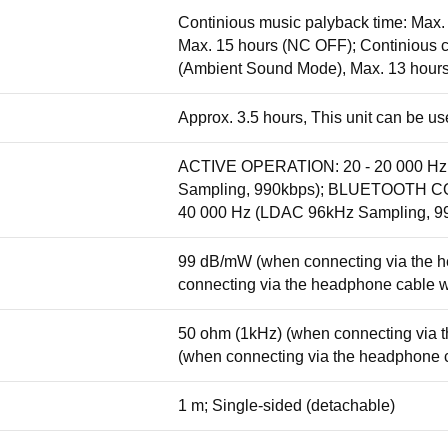
Continious music palyback time: Max
Max. 15 hours (NC OFF); Continious c
(Ambient Sound Mode), Max. 13 hour
Approx. 3.5 hours, This unit can be us
ACTIVE OPERATION: 20 - 20 000 Hz (
Sampling, 990kbps); BLUETOOTH COM
40 000 Hz (LDAC 96kHz Sampling, 9
99 dB/mW (when connecting via the h
connecting via the headphone cable wit
50 ohm (1kHz) (when connecting via t
(when connecting via the headphone ca
1 m; Single-sided (detachable)