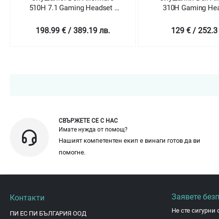
510H 7.1 Gaming Headset -
310H Gaming Hea
AW510H (Dark Side of the
AW310H
Moon)
198.99 € / 389.19 лв.
129 € / 252.3
СВЪРЖЕТЕ СЕ С НАС
Имате нужда от помощ?
Нашият компетентен екип е винаги готов да ви
помогне.
Заявете без
Контакти
Не сте сигурни 
ПИ ЕС ПИ БЪЛГАРИЯ ООД