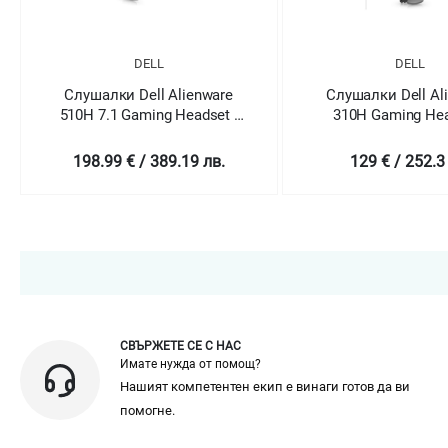
DELL
DELL
Слушалки Dell Alienware
Слушалки Dell Al
510H 7.1 Gaming Headset -
310H Gaming Hea
AW510H (Dark Side of the
AW310H
Moon)
198.99 € / 389.19 лв.
129 € / 252.3
СВЪРЖЕТЕ СЕ С НАС
Имате нужда от помощ?
Нашият компетентен екип е винаги готов да ви
помогне.