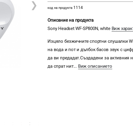
❯
1114
код на продукта
Описание на продукта
Sony Headset WF-SP800N, white
Виж харак
Изцяло безжичните спортни слушалки WF
на вода и пот и дълбок басов звук с циф
да ви предадат.Създадени за активния на
да спрат нит...
Виж описанието