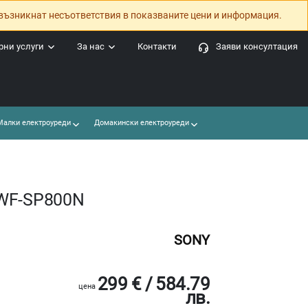
възникнат несъответствия в показваните цени и информация.
ни услуги
За нас
Контакти
Заяви консултация
алки електроуреди
Домакински електроуреди
 WF-SP800N
SONY
299 € / 584.79
цена
лв.