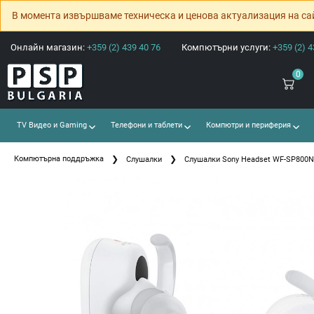
В момента извършваме техническа и ценова актуализация на са
Онлайн магазин:
+359 (2) 439 40 76
Компютърни услуги:
+359 (2) 4
0
TV Видео и Gaming
Телефони и таблети
Компютри и периферия
Компютърна поддръжка
Слушалки
Слушалки Sony Headset WF-SP800N