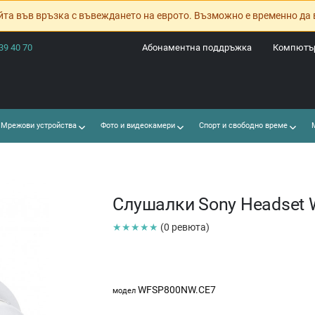
йта във връзка с въвеждането на еврото. Възможно е временно да 
39 40 70
Абонаментна поддръжка
Компютър
Мрежови устройства
Фото и видеокамери
Спорт и свободно време
М
Слушалки Sony Headset
★★★★★
(0 ревюта)
WFSP800NW.CE7
модел