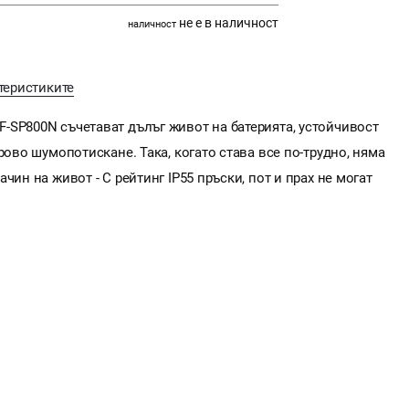
не е в наличност
наличност
теристиките
-SP800N съчетават дълъг живот на батерията, устойчивост
рово шумопотискане. Така, когато става все по-трудно, няма
чин на живот - С рейтинг IP55 пръски, пот и прах не могат