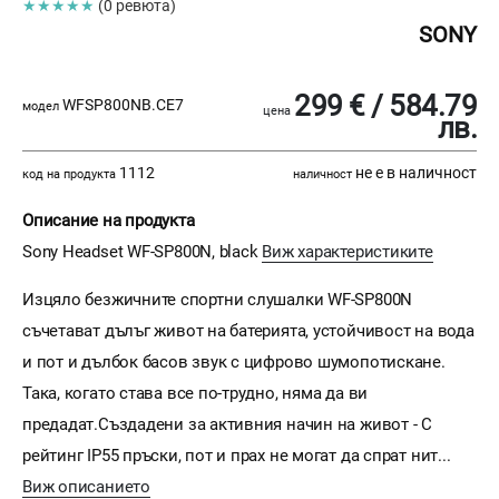
★★★★★
(0 ревюта)
SONY
299 € / 584.79
WFSP800NB.CE7
модел
цена
лв.
1112
не е в наличност
код на продукта
наличност
Описание на продукта
Sony Headset WF-SP800N, black
Виж характеристиките
Изцяло безжичните спортни слушалки WF-SP800N
съчетават дълъг живот на батерията, устойчивост на вода
и пот и дълбок басов звук с цифрово шумопотискане.
Така, когато става все по-трудно, няма да ви
предадат.Създадени за активния начин на живот - С
рейтинг IP55 пръски, пот и прах не могат да спрат нит...
Виж описанието