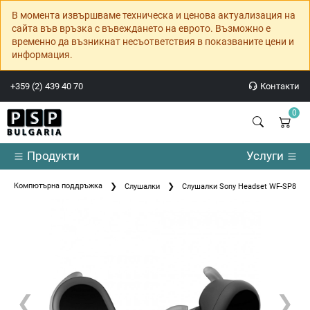
В момента извършваме техническа и ценова актуализация на
сайта във връзка с въвеждането на еврото. Възможно е
временно да възникнат несъответствия в показваните цени и
информация.
+359 (2) 439 40 70
Контакти
0
Продукти
Услуги
Компютърна поддръжка
Слушалки
Слушалки Sony Headset WF-SP800N
❮
❯