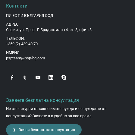
Контакти
ПИ ЕС ПИ БЪЛГАРИЯ ООД
АДРЕС:
София, ул. Проф. Г. Брадистилов 4, ет. 3, офис 3
ТЕЛЕФОН:
+359 (2) 439 40 70
ИМЕЙЛ:
pspteam@psp-bg.com
Заявете безплатна консултация
Не сте сигурни от какво имате нужда и се нуждаете от
консултация? Заявете я в удобно за вас време.
❯ Заяви безплатна консултация