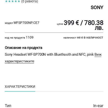
★★★★★
(0 ревюта)
SONY
399 € / 780.38
WFSP700NP.CE7
модел
цена
лв.
1109
не е в наличност
код на продукта
наличност
Описание на продукта
Sony Headset WF-SP700N with Bluethooth and NFC, pink
Виж
характеристиките
ХАРАКТЕРИСТИКИ
Тип
In-ear