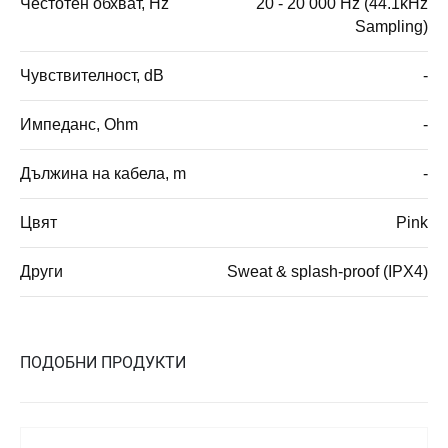
Честотен обхват, Hz
20 - 20 000 Hz (44.1kHz
Sampling)
Чувствителност, dB
-
Импеданс, Ohm
-
Дължина на кабела, m
-
Цвят
Pink
Други
Sweat & splash-proof (IPX4)
ПОДОБНИ ПРОДУКТИ