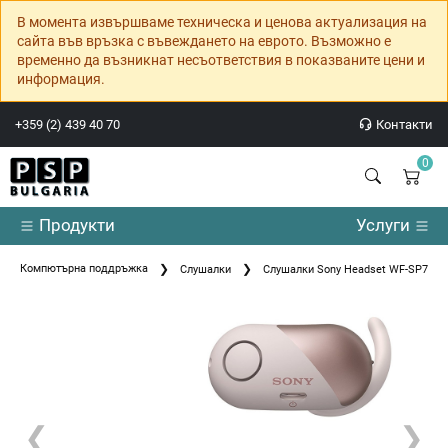
В момента извършваме техническа и ценова актуализация на
сайта във връзка с въвеждането на еврото. Възможно е
временно да възникнат несъответствия в показваните цени и
информация.
+359 (2) 439 40 70
Контакти
0
Продукти
Услуги
Компютърна поддръжка
Слушалки
Слушалки Sony Headset WF-SP700N 
❮
❯