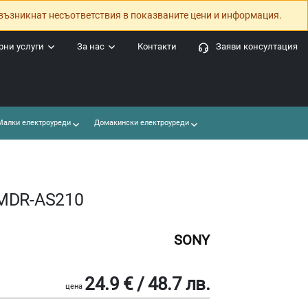
възникнат несъответствия в показваните цени и информация.
ни услуги
За нас
Контакти
Заяви консултация
алки електроуреди
Домакински електроуреди
 MDR-AS210
SONY
24.9 € / 48.7 лв.
цена