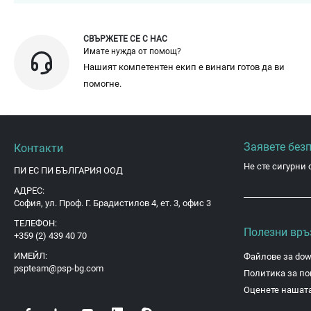
СВЪРЖЕТЕ СЕ С НАС
Имате нужда от помощ?
Нашият компетентен екип е винаги готов да ви
помогне.
Заявете без
Контакти
Не сте сигурни 
ПИ ЕС ПИ БЪЛГАРИЯ ООД
АДРЕС:
София, ул. Проф. Г. Брадистилов 4, ет. 3, офис 3
ТЕЛЕФОН:
Полезни връ
+359 (2) 439 40 70
ИМЕЙЛ:
Файлове за dow
pspteam@psp-bg.com
Политика за по
Оценете нашата