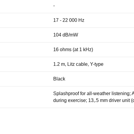
-
17 - 22 000 Hz
104 dB/mW
16 ohms (at 1 kHz)
1.2 m, Litz cable, Y-type
Black
Splashproof for all-weather listening
during exercise; 13,.5 mm driver unit 