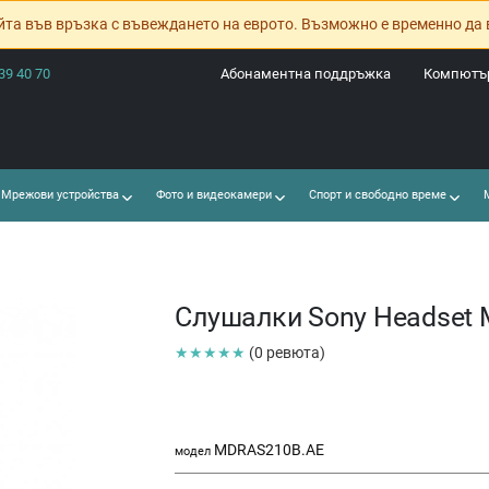
йта във връзка с въвеждането на еврото. Възможно е временно да 
39 40 70
Абонаментна поддръжка
Компютър
Мрежови устройства
Фото и видеокамери
Спорт и свободно време
М
Слушалки Sony Headset
★★★★★
(0 ревюта)
MDRAS210B.AE
модел