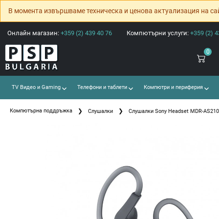
В момента извършваме техническа и ценова актуализация на са
Онлайн магазин:
+359 (2) 439 40 76
Компютърни услуги:
+359 (2) 4
0
TV Видео и Gaming
Телефони и таблети
Компютри и периферия
Компютърна поддръжка
Слушалки
Слушалки Sony Headset MDR-AS210