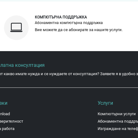
КОМПЮТЪРНА ПОДДРЪЖКА
Абонаментна компютърна поддръжка
Вие можете да се абонирате за нашите услуги.
платна консултация
от какво имате нужда и се нуждаете от консултация? Заявете я в удобно з
зки
Услуги
nload
Компютърни услуги
верителност
Абонаментна поддр
 работа
Изграждане на теле