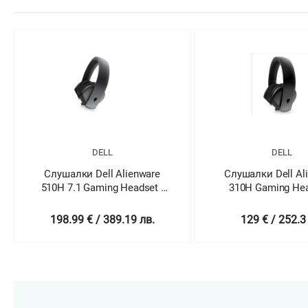
DELL
DELL
Слушалки Dell Alienware
Слушалки Dell Al
510H 7.1 Gaming Headset -
310H Gaming Hea
AW510H (Dark Side of the
AW310H
Moon)
198.99 € / 389.19 лв.
129 € / 252.3