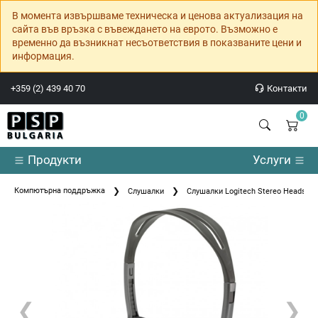
В момента извършваме техническа и ценова актуализация на
сайта във връзка с въвеждането на еврото. Възможно е
временно да възникнат несъответствия в показваните цени и
информация.
+359 (2) 439 40 70
Контакти
0
Продукти
Услуги
Компютърна поддръжка
Слушалки
Слушалки Logitech Stereo Headset 
❮
❯