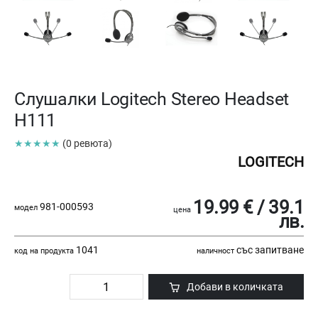
Слушалки Logitech Stereo Headset
H111
★★★★★
(0 ревюта)
LOGITECH
19.99 € / 39.1
981-000593
модел
цена
лв.
1041
със запитване
код на продукта
наличност
Добави в количката