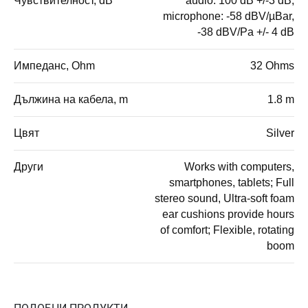
Чувствителност, dB
audio: 100 dB +/-3 dB;
microphone: -58 dBV/µBar,
-38 dBV/Pa +/- 4 dB
Импеданс, Ohm
32 Ohms
Дължина на кабела, m
1.8 m
Цвят
Silver
Други
Works with computers,
smartphones, tablets; Full
stereo sound, Ultra-soft foam
ear cushions provide hours
of comfort; Flexible, rotating
boom