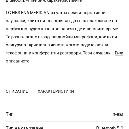
Bluetooth, White
Виж характеристиките
LG HBS-FN6 MERIDIAN са ултра леки и портативни
слушалки, които ви позволяват да се наслаждавате на
перфектно аудио качество навсякъде и по всяко време.
Те разполагат с вградени двойни микрофони, които ви
осигуряват кристална яснота, когато водите важни
телефонни и конферентни разговори. Тези слушалк...
Виж
описанието
ОПИСАНИЕ
ХАРАКТЕРИСТИКИ
Тип
In-ear
Тип на свързване
Bluetooth 5.0