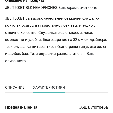
Описание на продукта
JBL T500BT BLK HEADPHONES
Виж характеристиките
JBL T500BT са висококачествени безжични слушалки,
които ви осигуряват кристално ясен звук и аудио с
отлично качество. Слушалките са сгъваеми, леки,
компактни и удобни. Благодарение на 32 мм си драйвери,
тези слушалки ви гарантират безпогрешен звук със силен
и дълбок бас. Тези слушалки разполагат с в...
Виж
описанието
ОПИСАНИЕ
ХАРАКТЕРИСТИКИ
Предназначен за
Обща употреба