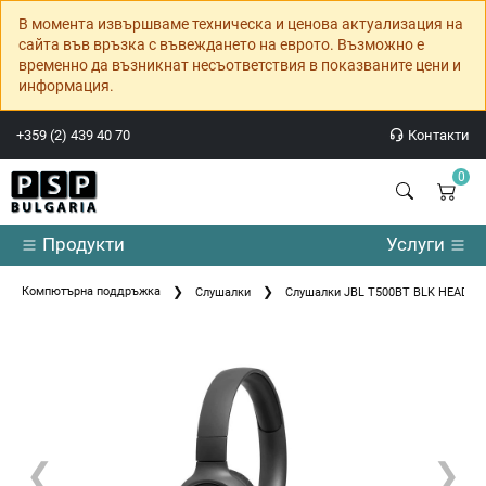
В момента извършваме техническа и ценова актуализация на
сайта във връзка с въвеждането на еврото. Възможно е
временно да възникнат несъответствия в показваните цени и
информация.
+359 (2) 439 40 70
Контакти
0
Продукти
Услуги
Компютърна поддръжка
Слушалки
Слушалки JBL T500BT BLK HEADP
❮
❯