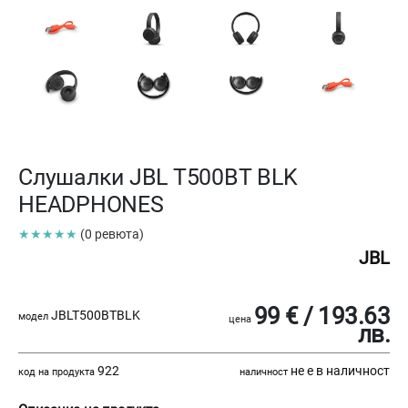
Слушалки JBL T500BT BLK
HEADPHONES
★★★★★
(0 ревюта)
JBL
99 € / 193.63
JBLT500BTBLK
модел
цена
лв.
922
не е в наличност
код на продукта
наличност