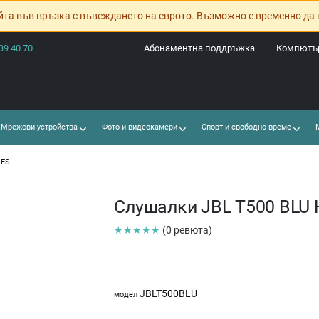
йта във връзка с въвеждането на еврото. Възможно е временно да 
39 40 70
Абонаментна поддръжка
Компютър
Мрежови устройства
Фото и видеокамери
Спорт и свободно време
М
NES
Слушалки JBL T500 BL
★★★★★
(0 ревюта)
JBLT500BLU
модел