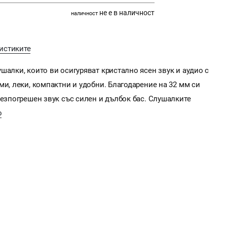
не е в наличност
наличност
истиките
шалки, които ви осигуряват кристално ясен звук и аудио с
ми, леки, компактни и удобни. Благодарение на 32 мм си
безпогрешен звук със силен и дълбок бас. Слушалките
о