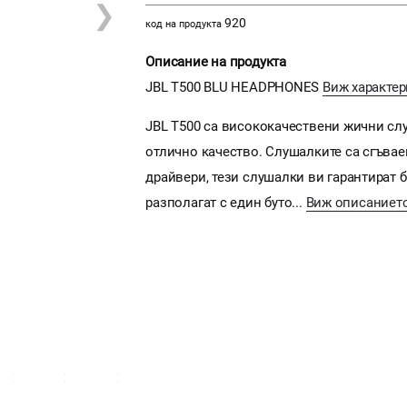
❯
920
код на продукта
Описание на продукта
JBL T500 BLU HEADPHONES
Виж характер
JBL T500 са висококачествени жични слу
отлично качество. Слушалките са сгъвае
драйвери, тези слушалки ви гарантират 
разполагат с един буто...
Виж описаниет