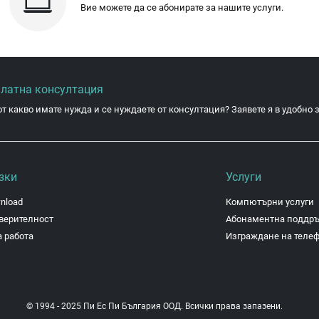
Вие можете да се абонирате за нашите услуги.
платна консултация
от какво имате нужда и се нуждаете от консултация? Заявете я в удобно з
зки
Услуги
nload
Компютърни услуги
верителност
Абонаментна поддр
 работа
Изграждане на теле
© 1994 - 2025 Пи Ес Пи България ООД. Всички права запазени.