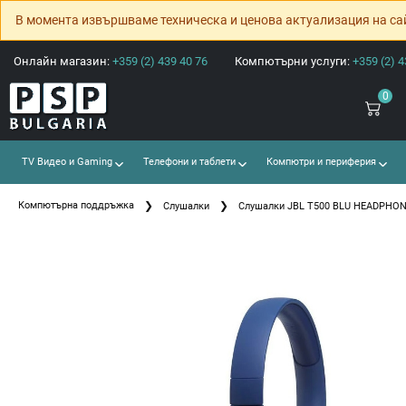
В момента извършваме техническа и ценова актуализация на са
Онлайн магазин:
+359 (2) 439 40 76
Компютърни услуги:
+359 (2) 4
0
TV Видео и Gaming
Телефони и таблети
Компютри и периферия
Компютърна поддръжка
Слушалки
Слушалки JBL T500 BLU HEADPHO