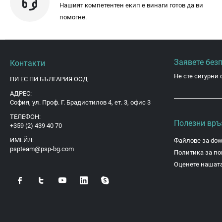
Нашият компетентен екип е винаги готов да ви
помогне.
Заявете без
Контакти
Не сте сигурни 
ПИ ЕС ПИ БЪЛГАРИЯ ООД
АДРЕС:
София, ул. Проф. Г. Брадистилов 4, ет. 3, офис 3
ТЕЛЕФОН:
Полезни връ
+359 (2) 439 40 70
ИМЕЙЛ:
Файлове за dow
pspteam@psp-bg.com
Политика за по
Оценете нашата