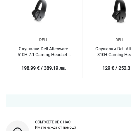
DELL
DELL
Слушалки Dell Alienware
Слушалки Dell Al
510H 7.1 Gaming Headset -
310H Gaming Hea
AW510H (Dark Side of the
AW310H
Moon)
198.99 € / 389.19 лв.
129 € / 252.3
СВЪРЖЕТЕ СЕ С НАС
Имате нужда от помощ?