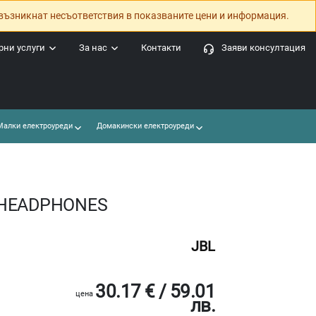
възникнат несъответствия в показваните цени и информация.
ни услуги
За нас
Контакти
Заяви консултация
алки електроуреди
Домакински електроуреди
U HEADPHONES
JBL
30.17 € / 59.01
цена
лв.