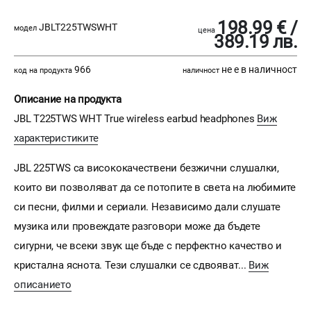
198.99 € /
JBLT225TWSWHT
модел
цена
389.19 лв.
966
не е в наличност
код на продукта
наличност
Описание на продукта
JBL T225TWS WHT True wireless earbud headphones
Виж
характеристиките
JBL 225TWS са висококачествени безжични слушалки,
които ви позволяват да се потопите в света на любимите
си песни, филми и сериали. Независимо дали слушате
музика или провеждате разговори може да бъдете
сигурни, че всеки звук ще бъде с перфектно качество и
кристална яснота. Тези слушалки се сдвояват...
Виж
описанието