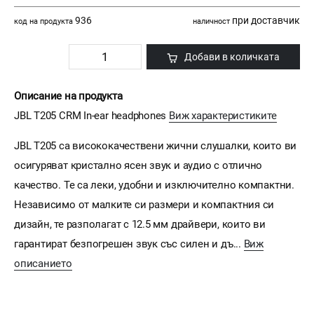
936
при доставчик
код на продукта
наличност
Добави в количката
Описание на продукта
JBL T205 CRM In-ear headphones
Виж характеристиките
JBL T205 са висококачествени жични слушалки, които ви
осигуряват кристално ясен звук и аудио с отлично
качество. Те са леки, удобни и изключително компактни.
Независимо от малките си размери и компактния си
дизайн, те разполагат с 12.5 мм драйвери, които ви
гарантират безпогрешен звук със силен и дъ...
Виж
описанието