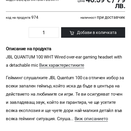
цена
лв.
974
при доставчик
код на продукта
наличност
Добави в количката
Описание на продукта
JBL QUANTUM 100 WHT Wired over-ear gaming headset with
a detachable mic
Виж характеристиките
Гейминг слушалките JBL Quantum 100 са отличен избор за
всеки запален геймър, който иска да бъде в центъра на
действието на любимите си игри. Те ви осигуряват точен
и завладяващ звук, който ви гарантира, че ще усетите
всяка експлозия и ще чуете дори най-малкия детайл във
всяка гейминг ситуация. Слуша...
Виж описанието