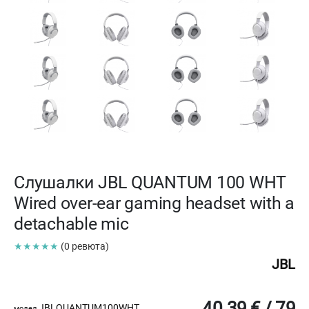
Слушалки JBL QUANTUM 100 WHT
Wired over-ear gaming headset with a
detachable mic
★★★★★
(0 ревюта)
JBL
40.39 € / 79
JBLQUANTUM100WHT
модел