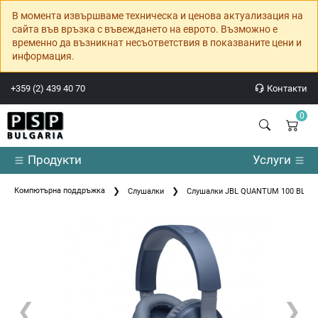
В момента извършваме техническа и ценова актуализация на
сайта във връзка с въвеждането на еврото. Възможно е
временно да възникнат несъответствия в показваните цени и
информация.
+359 (2) 439 40 70
Контакти
0
Продукти
Услуги
Компютърна поддръжка
Слушалки
Слушалки JBL QUANTUM 100 BLU Wire
❮
❯