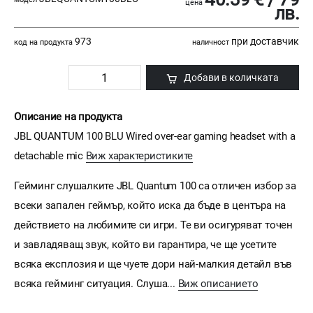
цена
лв.
973
при доставчик
код на продукта
наличност
Добави в количката
Описание на продукта
JBL QUANTUM 100 BLU Wired over-ear gaming headset with a
detachable mic
Виж характеристиките
Гейминг слушалките JBL Quantum 100 са отличен избор за
всеки запален геймър, който иска да бъде в центъра на
действието на любимите си игри. Те ви осигуряват точен
и завладяващ звук, който ви гарантира, че ще усетите
всяка експлозия и ще чуете дори най-малкия детайл във
всяка гейминг ситуация. Слуша...
Виж описанието