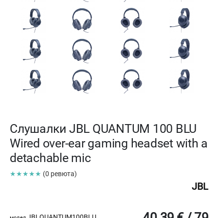
Слушалки JBL QUANTUM 100 BLU
Wired over-ear gaming headset with a
detachable mic
★★★★★
(0 ревюта)
JBL
40.39 € / 79
JBLQUANTUM100BLU
модел