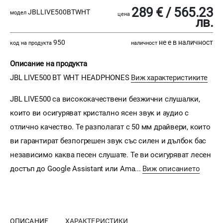
289 € / 565.23
JBLLIVE500BTWHT
модел
цена
лв.
950
не е в наличност
код на продукта
наличност
Описание на продукта
JBL LIVE500 BT WHT HEADPHONES
Виж характеристиките
JBL LIVE500 са висококачествени безжични слушалки,
които ви осигуряват кристално ясен звук и аудио с
отлично качество. Те разполагат с 50 мм драйвери, които
ви гарантират безпогрешен звук със силен и дълбок бас
независимо каква песен слушате. Те ви осигуряват лесен
достъп до Google Assistant или Ama...
Виж описанието
ОПИСАНИЕ
ХАРАКТЕРИСТИКИ