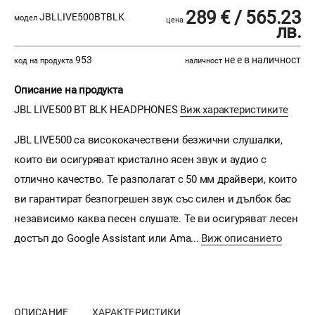
289 € / 565.23
JBLLIVE500BTBLK
модел
цена
лв.
953
не е в наличност
код на продукта
наличност
Описание на продукта
JBL LIVE500 BT BLK HEADPHONES
Виж характеристиките
JBL LIVE500 са висококачествени безжични слушалки,
които ви осигуряват кристално ясен звук и аудио с
отлично качество. Те разполагат с 50 мм драйвери, които
ви гарантират безпогрешен звук със силен и дълбок бас
независимо каква песен слушате. Те ви осигуряват лесен
достъп до Google Assistant или Ama...
Виж описанието
ОПИСАНИЕ
ХАРАКТЕРИСТИКИ