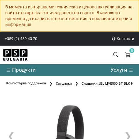
В момента извършваме техническа и ценова актуализация на
сайта във връзка с въвеждането на еврото. Възможно е
временно да възникнат несъответствия в показваните цени и
информация.
+359 (2) 439 40 70
Контакти
0
Продукти
Услуги
Компютърна поддръжка
Слушалки
Слушалки JBL LIVE500 BT BLK HE
❮
❯