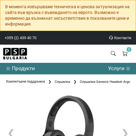
В момента извършваме техническа и ценова актуализация на
сайта във връзка с въвеждането на еврото. Възможно е
временно да възникнат несъответствия в показваните цени и
информация.
+359 (2) 439 40 70
Контакти
0
Продукти
Услуги
Компютърна поддръжка
Слушалки
Слушалки Genesis Headset Argon 60
❮
❯