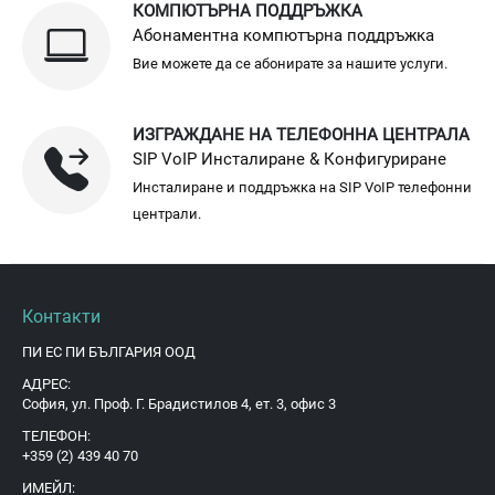
КОМПЮТЪРНА ПОДДРЪЖКА
Абонаментна компютърна поддръжка
Вие можете да се абонирате за нашите услуги.
ИЗГРАЖДАНЕ НА ТЕЛЕФОННА ЦЕНТРАЛА
SIP VoIP Инсталиране & Конфигуриране
Инсталиране и поддръжка на SIP VoIP телефонни
централи.
Контакти
ПИ ЕС ПИ БЪЛГАРИЯ ООД
АДРЕС:
София, ул. Проф. Г. Брадистилов 4, ет. 3, офис 3
ТЕЛЕФОН:
+359 (2) 439 40 70
ИМЕЙЛ: