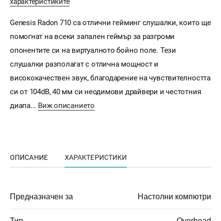
характеристиките
Genesis Radon 710 са отлични гейминг слушалки, които ще
помогнат на всеки запален геймър за разгроми
опонентите си на виртуалното бойно поле. Тези
слушалки разполагат с отлична мощност и
висококачествен звук, благодарение на чувствителността
си от 104dB, 40 мм си неодимови драйвери и честотния
диапа...
Виж описанието
ОПИСАНИЕ
ХАРАКТЕРИСТИКИ
Предназначен за
Настолни компютри
Тип
Overhead