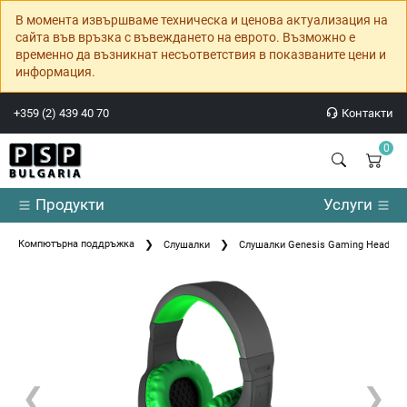
В момента извършваме техническа и ценова актуализация на
сайта във връзка с въвеждането на еврото. Възможно е
временно да възникнат несъответствия в показваните цени и
информация.
+359 (2) 439 40 70
Контакти
0
Продукти
Услуги
Компютърна поддръжка
Слушалки
Слушалки Genesis Gaming Headset 
❮
❯