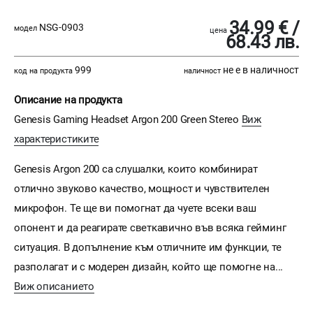
34.99 € /
NSG-0903
модел
цена
68.43 лв.
999
не е в наличност
код на продукта
наличност
Описание на продукта
Genesis Gaming Headset Argon 200 Green Stereo
Виж
характеристиките
Genesis Argon 200 са слушалки, които комбинират
отлично звуково качество, мощност и чувствителен
микрофон. Те ще ви помогнат да чуете всеки ваш
опонент и да реагирате светкавично във всяка гейминг
ситуация. В допълнение към отличните им функции, те
разполагат и с модерен дизайн, който ще помогне на...
Виж описанието