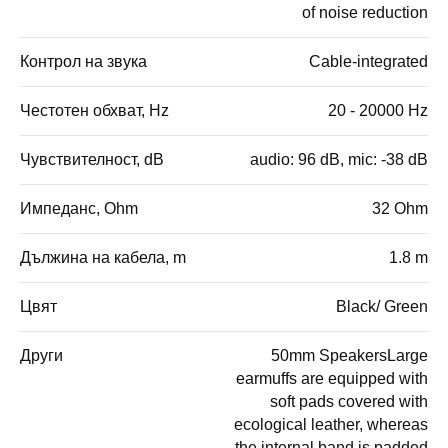
of noise reduction
Контрол на звука
Cable-integrated
Честотен обхват, Hz
20 - 20000 Hz
Чувствителност, dB
audio: 96 dB, mic: -38 dB
Импеданс, Ohm
32 Ohm
Дължина на кабела, m
1.8 m
Цвят
Black/ Green
Други
50mm SpeakersLarge
earmuffs are equipped with
soft pads covered with
ecological leather, whereas
the internal band is padded