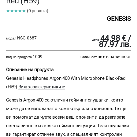
Red (H59)
★★★★★
(0 ревюта)
GENESIS
44.98 € /
NSG-0687
модел
цена
87.97 лв.
1009
не е в наличност
код на продукта
наличност
Описание на продукта
Genesis Headphones Argon 400 With Microphone Black-Red
(H59)
Виж характеристиките
Genesis Argon 400 са отлични гейминг слушалки, които
може да се използват с компютър или с конзола. Те ще
ви помогнат да чуете всеки ваш опонент и да реагирате
светкавично във всяка гейминг ситуация. Тези слушалки
ви гарантират отличен звук, а специалният контролен