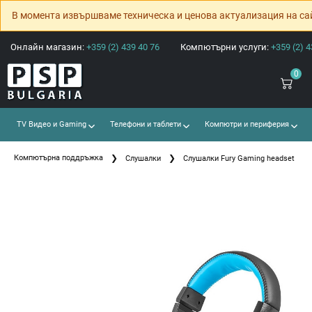
В момента извършваме техническа и ценова актуализация на са
Онлайн магазин:
+359 (2) 439 40 76
Компютърни услуги:
+359 (2) 4
0
TV Видео и Gaming
Телефони и таблети
Компютри и периферия
Компютърна поддръжка
Слушалки
Слушалки Fury Gaming headset