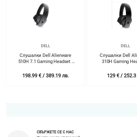
DELL
DELL
Слушалки Dell Alienware
Слушалки Dell Al
510H 7.1 Gaming Headset -
310H Gaming Hea
AW510H (Dark Side of the
AW310H
Moon)
198.99 € / 389.19 лв.
129 € / 252.3
СВЪРЖЕТЕ СЕ С НАС