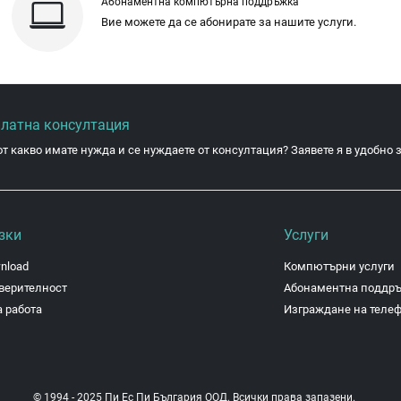
Абонаментна компютърна поддръжка
Вие можете да се абонирате за нашите услуги.
платна консултация
от какво имате нужда и се нуждаете от консултация? Заявете я в удобно з
зки
Услуги
nload
Компютърни услуги
верителност
Абонаментна поддр
 работа
Изграждане на теле
© 1994 - 2025 Пи Ес Пи България ООД. Всички права запазени.