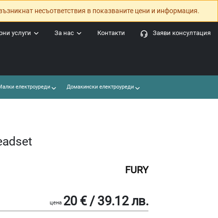
възникнат несъответствия в показваните цени и информация.
ни услуги
За нас
Контакти
Заяви консултация
алки електроуреди
Домакински електроуреди
eadset
FURY
20 € / 39.12 лв.
цена