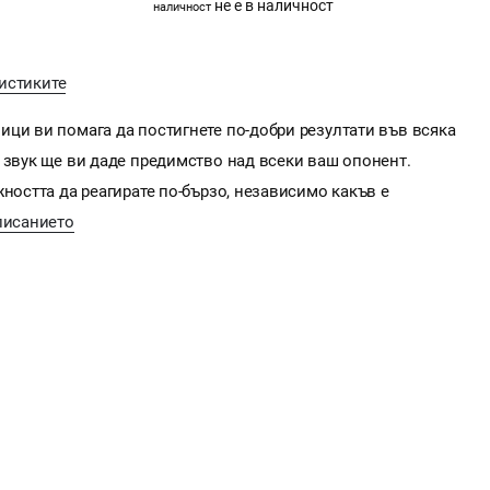
не е в наличност
наличност
истиките
ици ви помага да постигнете по-добри резултати във всяка
 звук ще ви даде предимство над всеки ваш опонент.
жността да реагирате по-бързо, независимо какъв е
писанието