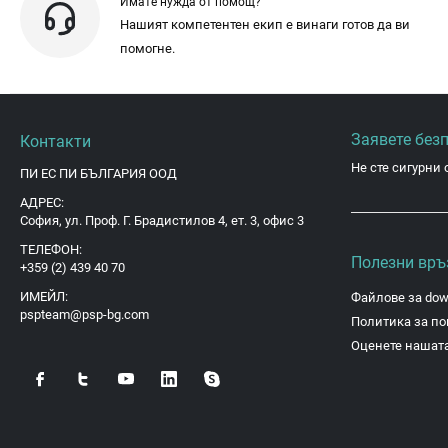
Имате нужда от помощ?
Нашият компетентен екип е винаги готов да ви
помогне.
Заявете без
Контакти
Не сте сигурни 
ПИ ЕС ПИ БЪЛГАРИЯ ООД
АДРЕС:
София, ул. Проф. Г. Брадистилов 4, ет. 3, офис 3
ТЕЛЕФОН:
Полезни връ
+359 (2) 439 40 70
ИМЕЙЛ:
Файлове за dow
pspteam@psp-bg.com
Политика за по
Оценете нашата