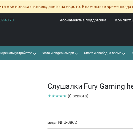
йта във връзка с въвеждането на еврото. Възможно е временно да 
39 40 70
Абонаментна поддръжка
Компютър
Мрежови устройства
Фото и видеокамери
Спорт и свободно време
М
Слушалки Fury Gaming h
★★★★★
(0 ревюта)
NFU-0862
модел