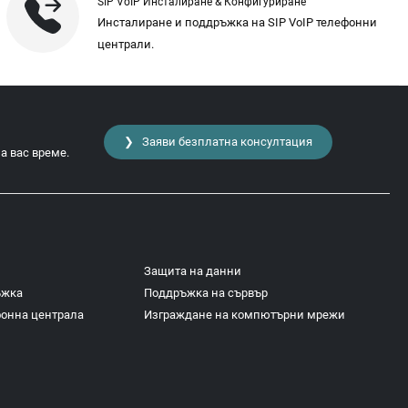
SIP VoIP Инсталиране & Конфигуриране
Инсталиране и поддръжка на SIP VoIP телефонни
централи.
❯ Заяви безплатна консултация
а вас време.
Защита на данни
ъжка
Поддръжка на сървър
фонна централа
Изграждане на компютърни мрежи