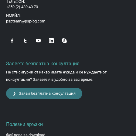
ТЕЛЕФОН:
+359 (2) 439 40 70
ИМЕЙЛ:
pspteam@psp-bg.com
Заявете безплатна консултация
Не сте сигурни от какво имате нужда и се нуждаете от
консултация? Заявете я в удобно за вас време.
❯ Заяви безплатна консултация
Полезни връзки
Файлове за download