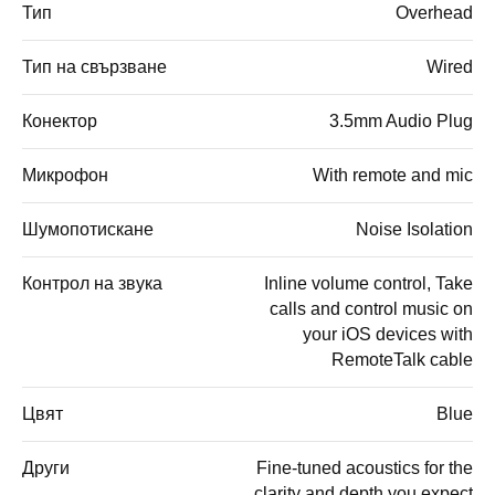
Тип
Overhead
Тип на свързване
Wired
Конектор
3.5mm Audio Plug
Микрофон
With remote and mic
Шумопотискане
Noise Isolation
Контрол на звука
Inline volume control, Take
calls and control music on
your iOS devices with
RemoteTalk cable
Цвят
Blue
Други
Fine-tuned acoustics for the
clarity and depth you expect