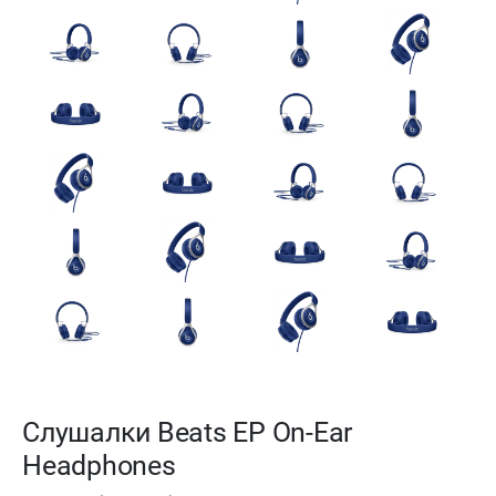
Слушалки Beats EP On-Ear
Headphones