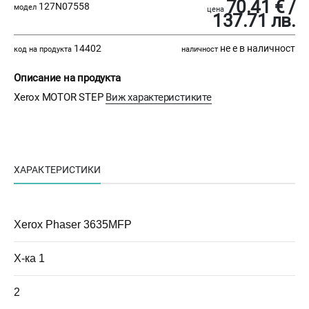
70.41 € /
127N07558
модел
цена
137.71 лв.
14402
не е в наличност
код на продукта
наличност
Описание на продукта
Xerox MOTOR STEP
Виж характеристиките
ХАРАКТЕРИСТИКИ
Xerox Phaser 3635MFP
Х-ка 1
2