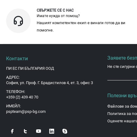
СВЪРЖЕТЕ СЕ С НАС
Имате нужда от помощ?
Нашият компетентен екип е винаги готов да ви
помогне.
Заявете без
Контакти
Не сте сигурни 
ПИ ЕС ПИ БЪЛГАРИЯ ООД
АДРЕС:
София, ул. Проф. Г. Брадистилов 4, ет. 3, офис 3
ТЕЛЕФОН:
Полезни връ
+359 (2) 439 40 70
ИМЕЙЛ:
Файлове за dow
pspteam@psp-bg.com
Политика за по
Оценете нашата