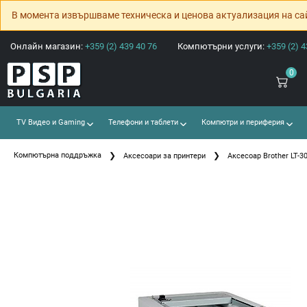
В момента извършваме техническа и ценова актуализация на са
Онлайн магазин:
+359 (2) 439 40 76
Компютърни услуги:
+359 (2) 4
0
TV Видео и Gaming
Телефони и таблети
Компютри и периферия
Компютърна поддръжка
Аксесоари за принтери
Аксесоар Brother LT-30