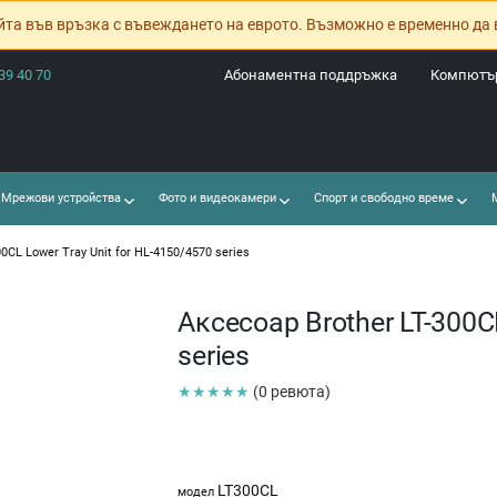
йта във връзка с въвеждането на еврото. Възможно е временно да 
39 40 70
Абонаментна поддръжка
Компютър
Мрежови устройства
Фото и видеокамери
Спорт и свободно време
М
0CL Lower Tray Unit for HL-4150/4570 series
Аксесоар Brother LT-300C
series
★★★★★
(0 ревюта)
LT300CL
модел