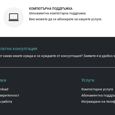
КОМПЮТЪРНА ПОДДРЪЖКА
Абонаментна компютърна поддръжка
Вие можете да се абонирате за нашите услуги.
платна консултация
от какво имате нужда и се нуждаете от консултация? Заявете я в удобно з
зки
Услуги
nload
Компютърни услуги
верителност
Абонаментна поддр
 работа
Изграждане на теле