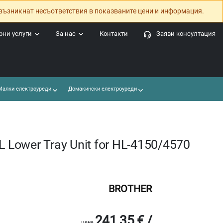
възникнат несъответствия в показваните цени и информация.
ни услуги
За нас
Контакти
Заяви консултация
алки електроуреди
Домакински електроуреди
L Lower Tray Unit for HL-4150/4570
BROTHER
241.35 € /
цена