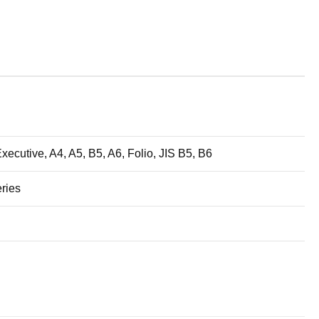
ecutive, A4, A5, B5, A6, Folio, JIS B5, B6
ries