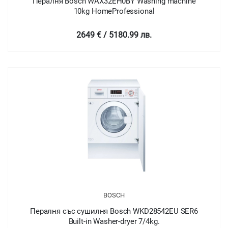
Пералня Bosch WAX32EH0BY Washing machine
10kg HomeProfessional
2649 € / 5180.99 лв.
BOSCH
Пералня със сушилня Bosch WKD28542EU SER6
Built-in Washer-dryer 7/4kg.